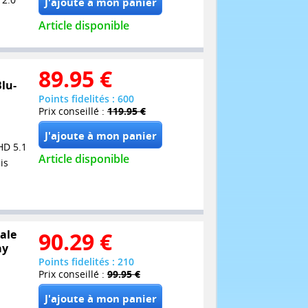
Article disponible
89.95
€
Blu-
Points fidelités : 600
Prix conseillé :
119.95 €
HD 5.1
Article disponible
is
rale
90.29
€
ay
Points fidelités : 210
Prix conseillé :
99.95 €