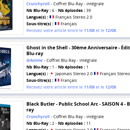
Crunchyroll
- Coffret Blu-Ray - intégrale
Nb Blu-Ray :
6 -
Nb épisodes :
39
Langue(s) :
Français Stereo 2.0
Sous-titre(s) :
Français
Recevez votre article entre le
11/08
et le
12/08
Ghost in the Shell - 30ème Anniversaire - Édi
Blu-ray
@Anime
- Coffret Blu-Ray - intégrale
Nb Blu-Ray :
1 -
Nb épisodes :
1
Langue(s) :
Japonais Stereo 2.0
Français Stereo
Sous-titre(s) :
Français
Recevez votre article entre le
11/08
et le
12/08
Black Butler - Public School Arc - SAISON 4 - B
ray
Crunchyroll
- Coffret Blu-Ray - intégrale
Nb Blu-Ray :
2 -
Nb épisodes :
11
Langue(s) :
Japonais Stereo 2.0
Français Stereo