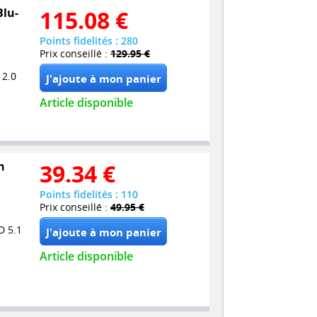
Blu-
115.08
€
Points fidelités : 280
Prix conseillé :
129.95 €
 2.0
Article disponible
n
39.34
€
Points fidelités : 110
Prix conseillé :
49.95 €
D 5.1
Article disponible