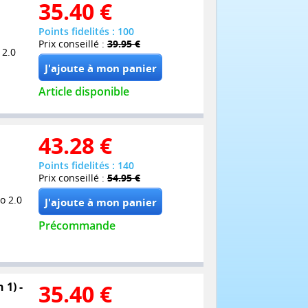
35.40
€
Points fidelités : 100
Prix conseillé :
39.95 €
 2.0
Article disponible
43.28
€
Points fidelités : 140
Prix conseillé :
54.95 €
o 2.0
Précommande
 1) -
35.40
€