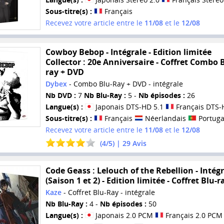
Sous-titre(s) :
Français
Recevez votre article entre le
11/08
et le
12/08
Cowboy Bebop - Intégrale - Edition limitée
Collector : 20e Anniversaire - Coffret Combo 
ray + DVD
Dybex
- Combo Blu-Ray + DVD - intégrale
Nb DVD :
7
Nb Blu-Ray :
5 -
Nb épisodes :
26
Langue(s) :
Japonais DTS-HD 5.1
Français DTS-
Sous-titre(s) :
Français
Néerlandais
Portuga
Recevez votre article entre le
11/08
et le
12/08
(
4
/
5
) |
29
Avis
Code Geass : Lelouch of the Rebellion - Intég
(Saison 1 et 2) - Edition limitée - Coffret Blu-r
Kaze
- Coffret Blu-Ray - intégrale
Nb Blu-Ray :
4 -
Nb épisodes :
50
Langue(s) :
Japonais 2.0 PCM
Français 2.0 PCM