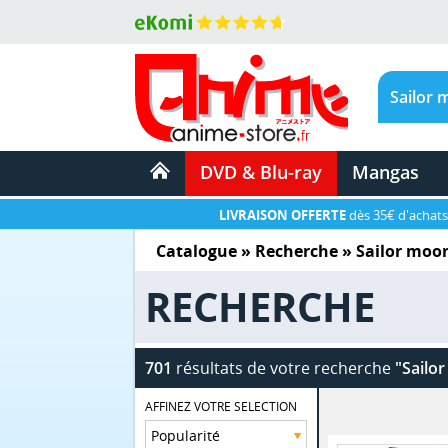
DVD & Blu-ray
Mangas
LIVRAISON OFFERTE
dès 35€ d'achats
Catalogue
» Recherche »
Sailor moo
RECHERCHE
701
résultats de votre recherche
"Sailo
AFFINEZ VOTRE SELECTION