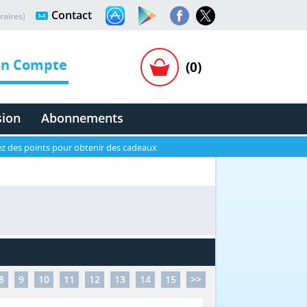
Contact
raires)
n Compte
(0)
sion
Abonnements
z des points pour obtenir des cadeaux
8
9
10
11
12
13
14
15
>>