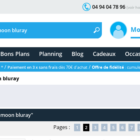
04 94 04 78 96
(voir ho
Mo
Bons Plans
Planning
Blog
Cadeaux
Occa
/
/
 *
Paiement en 3 x sans frais
dès 70€ d'achat
Offre de fidélité
: cumule
n bluray
r moon bluray"
Pages :
1
2
3
4
5
6
7