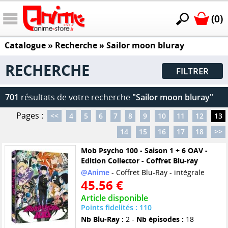
(0)
Catalogue
» Recherche »
Sailor moon bluray
RECHERCHE
FILTRER
701
résultats de votre recherche
"Sailor moon bluray"
Pages :
<<
4
5
6
7
8
9
10
11
12
13
14
15
16
17
18
>>
Mob Psycho 100 - Saison 1 + 6 OAV -
Edition Collector - Coffret Blu-ray
@Anime
- Coffret Blu-Ray - intégrale
45.56 €
Article disponible
Points fidelités : 110
Nb Blu-Ray :
2 -
Nb épisodes :
18