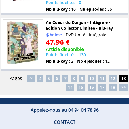
Points fidelités : 0
Nb Blu-Ray :
10 -
Nb épisodes :
55
Au Coeur du Donjon - Intégrale -
Edition Collector Limitée - Blu-ray
@Anime
- DVD Unité - intégrale
47.96 €
Article disponible
Points fidelités : 130
Nb Blu-Ray :
2 -
Nb épisodes :
12
Pages :
<<
4
5
6
7
8
9
10
11
12
13
14
15
16
17
18
>>
Appelez-nous au 04 94 04 78 96
CONTACT