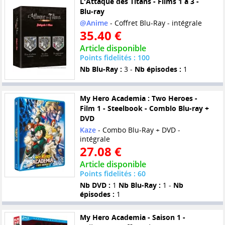
L'Attaque des Titans - Films 1 à 3 -
Blu-ray
@Anime
- Coffret Blu-Ray - intégrale
35.40 €
Article disponible
Points fidelités : 100
Nb Blu-Ray :
3 -
Nb épisodes :
1
My Hero Academia : Two Heroes -
Film 1 - Steelbook - Comblo Blu-ray +
DVD
Kaze
- Combo Blu-Ray + DVD -
intégrale
27.08 €
Article disponible
Points fidelités : 60
Nb DVD :
1
Nb Blu-Ray :
1 -
Nb
épisodes :
1
My Hero Academia - Saison 1 -