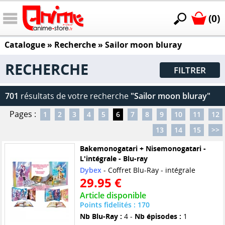
(0)
Catalogue
» Recherche »
Sailor moon bluray
RECHERCHE
FILTRER
701
résultats de votre recherche
"Sailor moon bluray"
Pages :
1
2
3
4
5
6
7
8
9
10
11
12
13
14
15
>>
Bakemonogatari + Nisemonogatari -
L'intégrale - Blu-ray
Dybex
- Coffret Blu-Ray - intégrale
29.95 €
Article disponible
Points fidelités : 170
Nb Blu-Ray :
4 -
Nb épisodes :
1