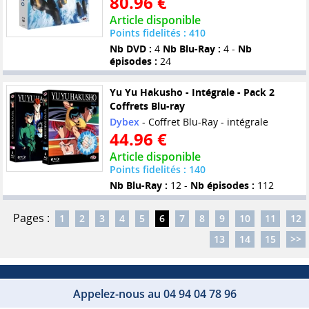
80.96 €
Article disponible
Points fidelités : 410
Nb DVD :
4
Nb Blu-Ray :
4 -
Nb
épisodes :
24
Yu Yu Hakusho - Intégrale - Pack 2
Coffrets Blu-ray
Dybex
- Coffret Blu-Ray - intégrale
44.96 €
Article disponible
Points fidelités : 140
Nb Blu-Ray :
12 -
Nb épisodes :
112
Pages :
1
2
3
4
5
6
7
8
9
10
11
12
13
14
15
>>
Appelez-nous au 04 94 04 78 96