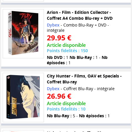
Arion - Film - Edition Collector -
Coffret A4 Combo Blu-ray + DVD
Dybex
- Combo Blu-Ray + DVD -
intégrale
29.95 €
Article disponible
Points fidelités : 150
Nb DVD :
1
Nb Blu-Ray :
1 -
Nb
épisodes :
1
City Hunter - Films, OAV et Specials -
Coffret Blu-ray
Dybex
- Coffret Blu-Ray - intégrale
26.96 €
Article disponible
Points fidelités : 10
Nb Blu-Ray :
5 -
Nb épisodes :
1