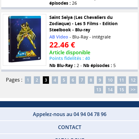
épisodes :
26
Saint Seiya (Les Chevaliers du
Zodiaque) - Les 5 Films - Edition
Steelbook - Blu-ray
AB Video
- Blu-Ray - intégrale
22.46 €
Article disponible
Points fidelités : 40
Nb Blu-Ray :
2 -
Nb épisodes :
5
Pages :
1
2
3
4
5
6
7
8
9
10
11
12
13
14
15
>>
Appelez-nous au 04 94 04 78 96
CONTACT