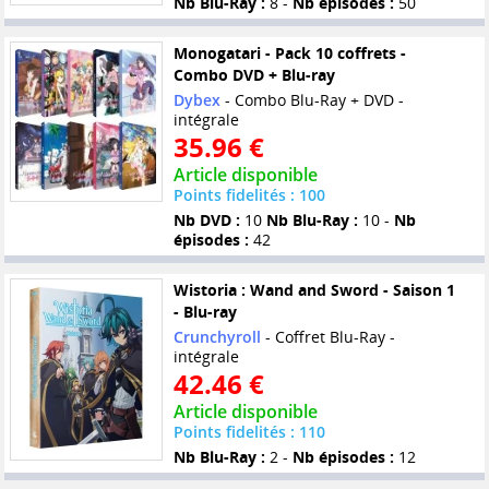
Nb Blu-Ray :
8 -
Nb épisodes :
50
Monogatari - Pack 10 coffrets -
Combo DVD + Blu-ray
Dybex
- Combo Blu-Ray + DVD -
intégrale
35.96 €
Article disponible
Points fidelités : 100
Nb DVD :
10
Nb Blu-Ray :
10 -
Nb
épisodes :
42
Wistoria : Wand and Sword - Saison 1
- Blu-ray
Crunchyroll
- Coffret Blu-Ray -
intégrale
42.46 €
Article disponible
Points fidelités : 110
Nb Blu-Ray :
2 -
Nb épisodes :
12