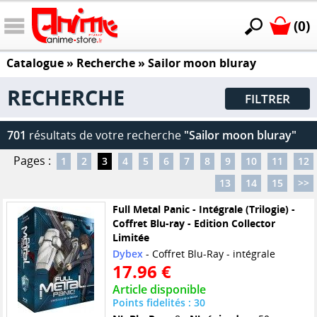
(0)
Catalogue
» Recherche »
Sailor moon bluray
RECHERCHE
FILTRER
701
résultats de votre recherche
"Sailor moon bluray"
Pages :
1
2
3
4
5
6
7
8
9
10
11
12
13
14
15
>>
Full Metal Panic - Intégrale (Trilogie) -
Coffret Blu-ray - Edition Collector
Limitée
Dybex
- Coffret Blu-Ray - intégrale
17.96 €
Article disponible
Points fidelités : 30