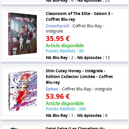
Nb Blu-Ray :
4 -
Nb épisodes :
25
Classroom of The Elite - Saison 3 -
Coffret Blu-ray
Crunchyroll
- Coffret Blu-Ray -
intégrale
35.95 €
Article disponible
Points fidelités : 90
Nb Blu-Ray :
2 -
Nb épisodes :
13
Shin Cutey Honey - Intégrale -
Edition Collector Limitée - Coffret
Blu-ray
Dybex
- Coffret Blu-Ray - intégrale
53.96 €
Article disponible
Points fidelités : 200
Nb Blu-Ray :
1 -
Nb épisodes :
8
Saint Seiya (Les Chevaliers du