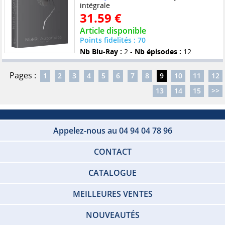
intégrale
31.59 €
Article disponible
Points fidelités : 70
Nb Blu-Ray :
2 -
Nb épisodes :
12
Pages :
1
2
3
4
5
6
7
8
9
10
11
12
13
14
15
>>
Appelez-nous au 04 94 04 78 96
CONTACT
CATALOGUE
MEILLEURES VENTES
NOUVEAUTÉS