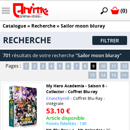
(0)
Catalogue
» Recherche »
Sailor moon bluray
RECHERCHE
FILTRER
701
résultats de votre recherche
"Sailor moon bluray"
Pages :
1
2
3
4
5
6
7
8
9
10
11
12
13
14
15
>>
My Hero Academia - Saison 6 -
Collector - Coffret Blu-ray
Crunchyroll
- Coffret Blu-Ray -
intégrale
53.10 €
Article disponible
Points fidelités : 130