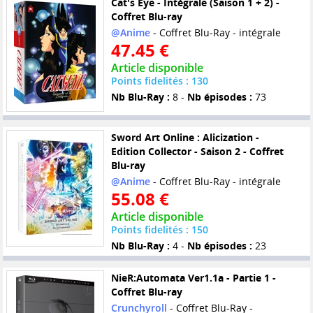
Cat's Eye - Intégrale (Saison 1 + 2) -
Coffret Blu-ray
@Anime
- Coffret Blu-Ray - intégrale
47.45 €
Article disponible
Points fidelités : 130
Nb Blu-Ray :
8 -
Nb épisodes :
73
Sword Art Online : Alicization -
Edition Collector - Saison 2 - Coffret
Blu-ray
@Anime
- Coffret Blu-Ray - intégrale
55.08 €
Article disponible
Points fidelités : 150
Nb Blu-Ray :
4 -
Nb épisodes :
23
NieR:Automata Ver1.1a - Partie 1 -
Coffret Blu-ray
Crunchyroll
- Coffret Blu-Ray -