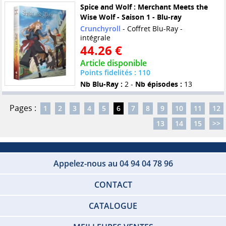
Spice and Wolf : Merchant Meets the
Wise Wolf - Saison 1 - Blu-ray
Crunchyroll
- Coffret Blu-Ray -
intégrale
44.26 €
Article disponible
Points fidelités : 110
Nb Blu-Ray :
2 -
Nb épisodes :
13
Pages :
1
2
3
4
5
6
7
8
9
10
11
12
13
14
15
>>
Appelez-nous au 04 94 04 78 96
CONTACT
CATALOGUE