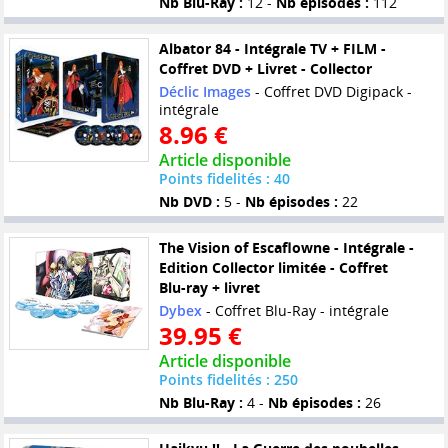
Nb Blu-Ray :
12 -
Nb épisodes :
112
Albator 84 - Intégrale TV + FILM -
Coffret DVD + Livret - Collector
Déclic Images
- Coffret DVD Digipack -
intégrale
8.96 €
Article disponible
Points fidelités : 40
Nb DVD :
5 -
Nb épisodes :
22
The Vision of Escaflowne - Intégrale -
Edition Collector limitée - Coffret
Blu-ray + livret
Dybex
- Coffret Blu-Ray - intégrale
39.95 €
Article disponible
Points fidelités : 250
Nb Blu-Ray :
4 -
Nb épisodes :
26