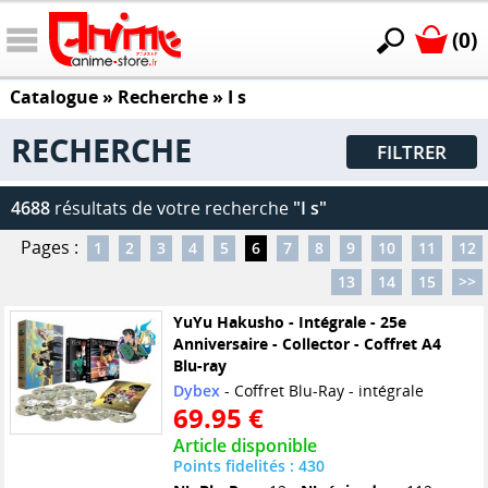
(0)
Catalogue
» Recherche »
I s
RECHERCHE
FILTRER
4688
résultats de votre recherche
"I s"
Pages :
1
2
3
4
5
6
7
8
9
10
11
12
13
14
15
>>
YuYu Hakusho - Intégrale - 25e
Anniversaire - Collector - Coffret A4
Blu-ray
Dybex
- Coffret Blu-Ray - intégrale
69.95 €
Article disponible
Points fidelités : 430