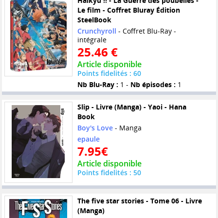
Haikyu !! - La Guerre des poubelles -
Le film - Coffret Bluray Édition
SteelBook
Crunchyroll
- Coffret Blu-Ray -
intégrale
25.46 €
Article disponible
Points fidelités : 60
Nb Blu-Ray :
1 -
Nb épisodes :
1
Slip - Livre (Manga) - Yaoi - Hana
Book
Boy's Love
- Manga
epaule
7.95€
Article disponible
Points fidelités : 50
The five star stories - Tome 06 - Livre
(Manga)