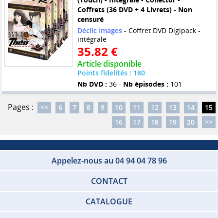
Coffrets (36 DVD + 4 Livrets) - Non
censuré
Déclic Images
- Coffret DVD Digipack -
intégrale
35.82 €
Article disponible
Points fidelités : 180
Nb DVD :
36 -
Nb épisodes :
101
Pages :
<<
6
7
8
9
10
11
12
13
14
15
16
17
18
19
20
>>
Appelez-nous au 04 94 04 78 96
CONTACT
CATALOGUE