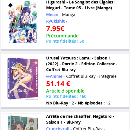
Higurashi - Le Sanglot des Cigales :
Meguri - Tome 05 - Livre (Manga)
Meian
- Manga
Ryukishi07
7.95€
Précommande
Points fidelités : 50
Urusei Yatsura : Lamu - Saison 1
(2022) - Partie 2 - Edition Collector -
Coffret Blu-ray
@Anime
- Coffret Blu-Ray - intégrale
51.14 €
Article disponible
Points fidelités : 160
Nb Blu-Ray :
2 -
Nb épisodes :
12
Arrête de me chauffer, Nagatoro -
Saison 1 - Blu-ray
Crunchyroll
- Coffret Blu-Ray -