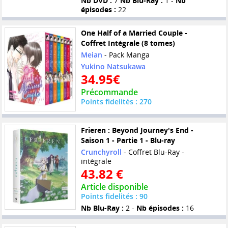
Nb DVD :
7
Nb Blu-Ray :
1 -
Nb
épisodes :
22
One Half of a Married Couple -
Coffret Intégrale (8 tomes)
Meian
- Pack Manga
Yukino Natsukawa
34.95€
Précommande
Points fidelités : 270
Frieren : Beyond Journey's End -
Saison 1 - Partie 1 - Blu-ray
Crunchyroll
- Coffret Blu-Ray -
intégrale
43.82 €
Article disponible
Points fidelités : 90
Nb Blu-Ray :
2 -
Nb épisodes :
16