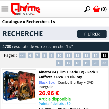
(0)
Catalogue
» Recherche »
I s
RECHERCHE
FILTRER
4700
résultats de votre recherche
"I s"
Pages :
<<
6
7
8
9
10
11
12
13
14
15
16
17
18
19
20
>>
Albator 84 (Film + Série TV) - Pack 2
Coffrets 7 DVD + 1 Blu-ray
Black Box
- Combo Blu-Ray + DVD -
intégrale
26.96 €
Article disponible
Points fidelités : 30