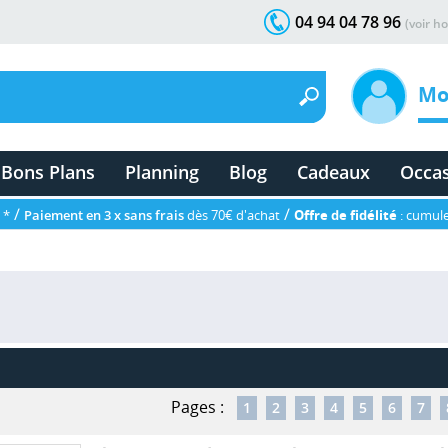
04 94 04 78 96
(voir ho
Mo
Bons Plans
Planning
Blog
Cadeaux
Occa
/
/
 *
Paiement en 3 x sans frais
dès 70€ d'achat
Offre de fidélité
: cumule
Pages :
1
2
3
4
5
6
7