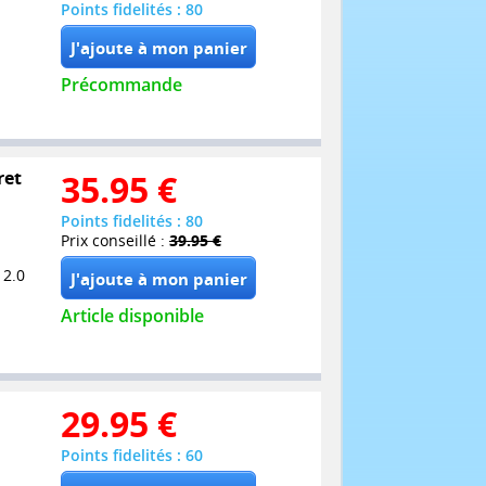
Points fidelités : 80
Précommande
ret
35.95
€
Points fidelités : 80
Prix conseillé :
39.95 €
 2.0
Article disponible
29.95
€
Points fidelités : 60