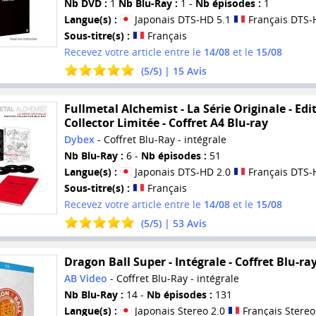
Nb DVD :
1
Nb Blu-Ray :
1 -
Nb épisodes :
1
Langue(s) :
Japonais DTS-HD 5.1
Français DTS-
Sous-titre(s) :
Français
Recevez votre article entre le
14/08
et le
15/08
(
5
/
5
) |
15
Avis
Fullmetal Alchemist - La Série Originale - Edi
Collector Limitée - Coffret A4 Blu-ray
Dybex
- Coffret Blu-Ray - intégrale
Nb Blu-Ray :
6 -
Nb épisodes :
51
Langue(s) :
Japonais DTS-HD 2.0
Français DTS-
Sous-titre(s) :
Français
Recevez votre article entre le
14/08
et le
15/08
(
5
/
5
) |
53
Avis
Dragon Ball Super - Intégrale - Coffret Blu-ra
AB Video
- Coffret Blu-Ray - intégrale
Nb Blu-Ray :
14 -
Nb épisodes :
131
Langue(s) :
Japonais Stereo 2.0
Français Stereo