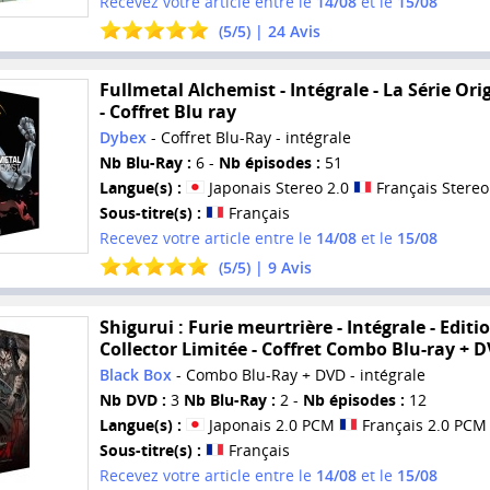
Recevez votre article entre le
14/08
et le
15/08
(
5
/
5
) |
24
Avis
Fullmetal Alchemist - Intégrale - La Série Ori
- Coffret Blu ray
Dybex
- Coffret Blu-Ray - intégrale
Nb Blu-Ray :
6 -
Nb épisodes :
51
Langue(s) :
Japonais Stereo 2.0
Français Stereo
Sous-titre(s) :
Français
Recevez votre article entre le
14/08
et le
15/08
(
5
/
5
) |
9
Avis
Shigurui : Furie meurtrière - Intégrale - Editi
Collector Limitée - Coffret Combo Blu-ray + 
Black Box
- Combo Blu-Ray + DVD - intégrale
Nb DVD :
3
Nb Blu-Ray :
2 -
Nb épisodes :
12
Langue(s) :
Japonais 2.0 PCM
Français 2.0 PCM
Sous-titre(s) :
Français
Recevez votre article entre le
14/08
et le
15/08