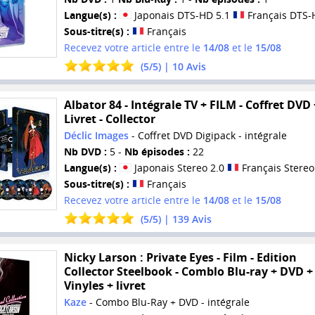
Langue(s) :
Japonais DTS-HD 5.1
Français DTS-
Sous-titre(s) :
Français
Recevez votre article entre le
14/08
et le
15/08
(
5
/
5
) |
10
Avis
Albator 84 - Intégrale TV + FILM - Coffret DVD 
Livret - Collector
Déclic Images
- Coffret DVD Digipack - intégrale
Nb DVD :
5 -
Nb épisodes :
22
Langue(s) :
Japonais Stereo 2.0
Français Stereo
Sous-titre(s) :
Français
Recevez votre article entre le
14/08
et le
15/08
(
5
/
5
) |
139
Avis
Nicky Larson : Private Eyes - Film - Edition
Collector Steelbook - Comblo Blu-ray + DVD +
Vinyles + livret
Kaze
- Combo Blu-Ray + DVD - intégrale