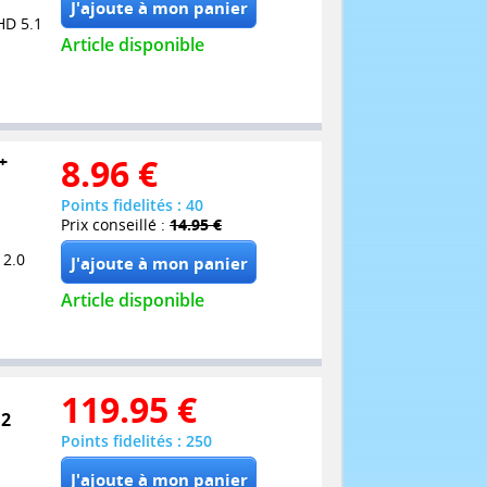
HD 5.1
Article disponible
+
8.96
€
Points fidelités : 40
Prix conseillé :
14.95 €
 2.0
Article disponible
119.95
€
 2
Points fidelités : 250