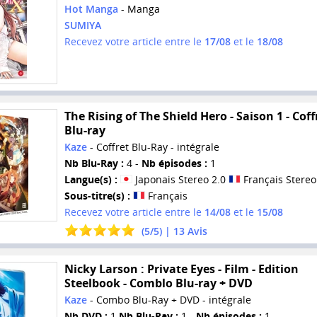
Hot Manga
- Manga
SUMIYA
Recevez votre article entre le
17/08
et le
18/08
The Rising of The Shield Hero - Saison 1 - Coff
Blu-ray
Kaze
- Coffret Blu-Ray - intégrale
Nb Blu-Ray :
4 -
Nb épisodes :
1
Langue(s) :
Japonais Stereo 2.0
Français Stereo
Sous-titre(s) :
Français
Recevez votre article entre le
14/08
et le
15/08
(
5
/
5
) |
13
Avis
Nicky Larson : Private Eyes - Film - Edition
Steelbook - Comblo Blu-ray + DVD
Kaze
- Combo Blu-Ray + DVD - intégrale
Nb DVD :
1
Nb Blu-Ray :
1 -
Nb épisodes :
1