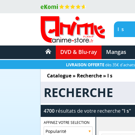
DVD & Blu-ray
Mangas
LIVRAISON OFFERTE
dès 35€ d'achats
Catalogue
» Recherche »
I s
RECHERCHE
4700
résultats de votre recherche
"I s"
AFFINEZ VOTRE SELECTION