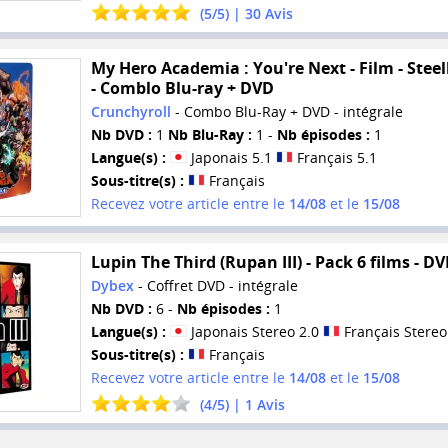
(
5
/
5
) |
30
Avis
My Hero Academia : You're Next - Film - Stee
- Comblo Blu-ray + DVD
Crunchyroll
- Combo Blu-Ray + DVD - intégrale
Nb DVD :
1
Nb Blu-Ray :
1 -
Nb épisodes :
1
Langue(s) :
Japonais 5.1
Français 5.1
Sous-titre(s) :
Français
Recevez votre article entre le
14/08
et le
15/08
Lupin The Third (Rupan III) - Pack 6 films - D
Dybex
- Coffret DVD - intégrale
Nb DVD :
6 -
Nb épisodes :
1
Langue(s) :
Japonais Stereo 2.0
Français Stereo
Sous-titre(s) :
Français
Recevez votre article entre le
14/08
et le
15/08
(
4
/
5
) |
1
Avis