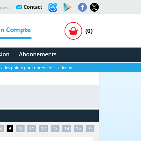
Contact
raires)
n Compte
(0)
sion
Abonnements
z des points pour obtenir des cadeaux
8
9
10
11
12
13
14
15
>>