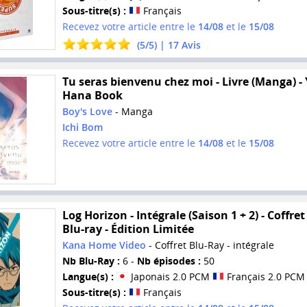
Sous-titre(s) :
Français
Recevez votre article entre le
14/08
et le
15/08
(
5
/
5
) |
17
Avis
Tu seras bienvenu chez moi - Livre (Manga) - 
Hana Book
Boy's Love
- Manga
Ichi Bom
Recevez votre article entre le
14/08
et le
15/08
Log Horizon - Intégrale (Saison 1 + 2) - Coffret
Blu-ray - Édition Limitée
Kana Home Video
- Coffret Blu-Ray - intégrale
Nb Blu-Ray :
6 -
Nb épisodes :
50
Langue(s) :
Japonais 2.0 PCM
Français 2.0 PCM
Sous-titre(s) :
Français