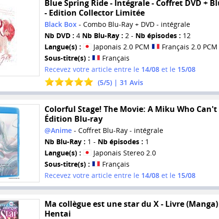
Blue Spring Ride - Intégrale - Coffret DVD + B
- Edition Collector Limitée
Black Box
- Combo Blu-Ray + DVD - intégrale
Nb DVD :
4
Nb Blu-Ray :
2 -
Nb épisodes :
12
Langue(s) :
Japonais 2.0 PCM
Français 2.0 PCM
Sous-titre(s) :
Français
Recevez votre article entre le
14/08
et le
15/08
(
5
/
5
) |
31
Avis
Colorful Stage! The Movie: A Miku Who Can't 
Édition Blu-ray
@Anime
- Coffret Blu-Ray - intégrale
Nb Blu-Ray :
1 -
Nb épisodes :
1
Langue(s) :
Japonais Stereo 2.0
Sous-titre(s) :
Français
Recevez votre article entre le
14/08
et le
15/08
Ma collègue est une star du X - Livre (Manga) 
Hentai