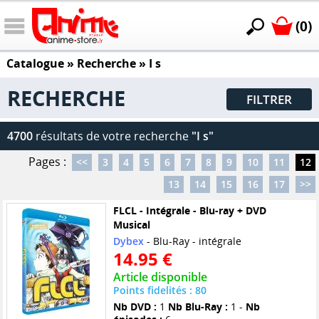
(0)
Catalogue
» Recherche »
I s
RECHERCHE
FILTRER
4700
résultats de votre recherche
"I s"
Pages :
<<
3
4
5
6
7
8
9
10
11
12
13
14
15
16
17
>>
FLCL - Intégrale - Blu-ray + DVD
Musical
Dybex
- Blu-Ray - intégrale
14.95 €
Article disponible
Points fidelités : 80
Nb DVD :
1
Nb Blu-Ray :
1 -
Nb