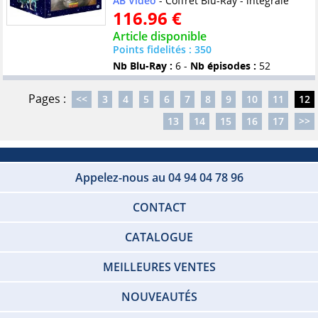
AB Video
- Coffret Blu-Ray - intégrale
116.96 €
Article disponible
Points fidelités : 350
Nb Blu-Ray :
6 -
Nb épisodes :
52
Pages :
<<
3
4
5
6
7
8
9
10
11
12
13
14
15
16
17
>>
Appelez-nous au 04 94 04 78 96
CONTACT
CATALOGUE
MEILLEURES VENTES
NOUVEAUTÉS