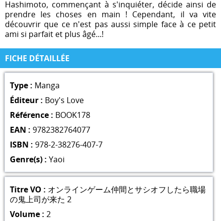
Hashimoto, commençant à s'inquiéter, décide ainsi de
prendre les choses en main ! Cependant, il va vite
découvrir que ce n'est pas aussi simple face à ce petit
ami si parfait et plus âgé...!
FICHE DÉTAILLÉE
Type :
Manga
Éditeur :
Boy's Love
Référence :
BOOK178
EAN :
9782382764077
ISBN :
978-2-38276-407-7
Genre(s) :
Yaoi
Titre VO :
オンラインゲーム仲間とサシオフしたら職場
の鬼上司が来た 2
Volume :
2