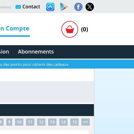
Contact
raires)
n Compte
(0)
sion
Abonnements
z des points pour obtenir des cadeaux
8
9
10
11
12
13
14
15
>>