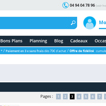
04 94 04 78 96
(voir ho
Mo
Bons Plans
Planning
Blog
Cadeaux
Occa
/
/
 *
Paiement en 3 x sans frais
dès 70€ d'achat
Offre de fidélité
: cumule
Pages :
1
2
3
4
5
6
7