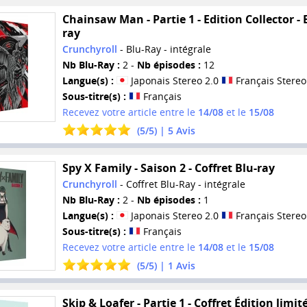
Chainsaw Man - Partie 1 - Edition Collector - 
ray
Crunchyroll
- Blu-Ray - intégrale
Nb Blu-Ray :
2 -
Nb épisodes :
12
Langue(s) :
Japonais Stereo 2.0
Français Stereo
Sous-titre(s) :
Français
Recevez votre article entre le
14/08
et le
15/08
(
5
/
5
) |
5
Avis
Spy X Family - Saison 2 - Coffret Blu-ray
Crunchyroll
- Coffret Blu-Ray - intégrale
Nb Blu-Ray :
2 -
Nb épisodes :
1
Langue(s) :
Japonais Stereo 2.0
Français Stereo
Sous-titre(s) :
Français
Recevez votre article entre le
14/08
et le
15/08
(
5
/
5
) |
1
Avis
Skip & Loafer - Partie 1 - Coffret Édition limit