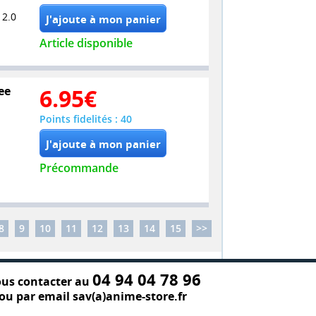
 2.0
Article disponible
ee
6.95
€
Points fidelités : 40
Précommande
8
9
10
11
12
13
14
15
>>
04 94 04 78 96
us contacter au
ou par email sav(a)anime-store.fr