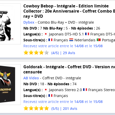
Cowboy Bebop - Intégrale - Edition limitée
Collector : 20e Anniversaire - Coffret Combo 
ray + DVD
Dybex
- Combo Blu-Ray + DVD - intégrale
Nb DVD :
7
Nb Blu-Ray :
5 -
Nb épisodes :
26
Langue(s) :
Japonais DTS-HD 5.1
Français DTS-
Sous-titre(s) :
Français
Néerlandais
Portuga
Recevez votre article entre le
14/08
et le
15/08
(
4
/
5
) |
29
Avis
Goldorak - Intégrale - Coffret DVD - Version 
censurée
AB Video
- Coffret DVD - intégrale
Nb DVD :
18 -
Nb épisodes :
74
Langue(s) :
Japonais Stereo 2.0
Français Stereo
Sous-titre(s) :
Français
Recevez votre article entre le
14/08
et le
15/08
(
5
/
5
) |
201
Avis