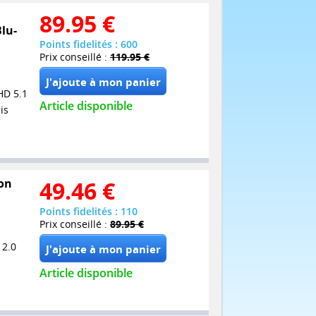
89.95
€
Blu-
Points fidelités : 600
Prix conseillé :
119.95 €
HD 5.1
Article disponible
is
non
49.46
€
Points fidelités : 110
Prix conseillé :
89.95 €
 2.0
Article disponible