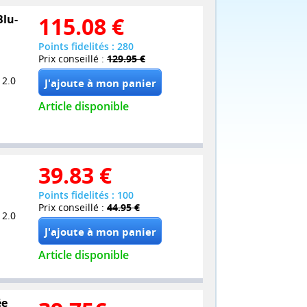
Blu-
115.08
€
Points fidelités : 280
Prix conseillé :
129.95 €
 2.0
Article disponible
39.83
€
Points fidelités : 100
Prix conseillé :
44.95 €
 2.0
Article disponible
ée