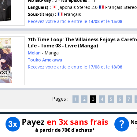
Nb Blu-Ray :
2 -
Nb épisodes :
11
Langue(s) :
Japonais Stereo 2.0
Français Stereo
Sous-titre(s) :
Français
Recevez votre article entre le
14/08
et le
15/08
7th Time Loop: The Villainess Enjoys a Carefr
Life - Tome 08 - Livre (Manga)
Meian
- Manga
Touko Amekawa
Recevez votre article entre le
17/08
et le
18/08
Pages :
1
2
3
4
5
6
7
Payez
en 3x sans frais
No
à partir de 70€ d'achats*