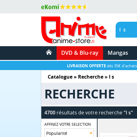
DVD & Blu-ray
Mangas
LIVRAISON OFFERTE
dès 35€ d'achats
Catalogue
» Recherche »
I s
RECHERCHE
4700
résultats de votre recherche
"I s"
AFFINEZ VOTRE SELECTION