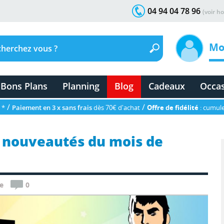
04 94 04 78 96
(voir ho
Mo
Bons Plans
Planning
Blog
Cadeaux
Occa
/
/
 *
Paiement en 3 x sans frais
dès 70€ d'achat
Offre de fidélité
: cumule
 nouveautés du mois de
e
0