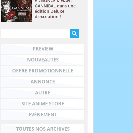
ANNONCE MEIAN :
GANNIBAL dans une
édition Deluxe
d'exception !
PREVIEW
NOUVEAUTÉS
OFFRE PROMOTIONNELLE
ANNONCE
AUTRE
SITE ANIME STORE
ÉVÉNEMENT
TOUTES NOS ARCHIVES