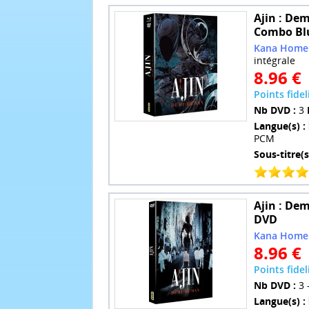
Ajin : Dem
Combo Blu
Kana Home
intégrale
8.96 €
Points fideli
Nb DVD :
3
Langue(s) :
PCM
Sous-titre(s
Ajin : Dem
DVD
Kana Home
8.96 €
Points fideli
Nb DVD :
3 
Langue(s) :