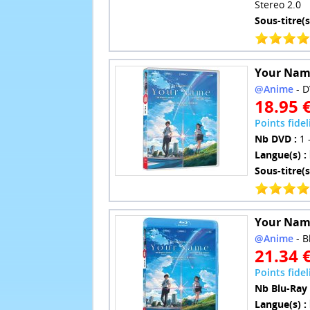
Stereo 2.0
Sous-titre(s
Your Name
@Anime
- D
18.95 
Points fidel
Nb DVD :
1 
Langue(s) :
Sous-titre(s
Your Name
@Anime
- B
21.34 
Points fidel
Nb Blu-Ray 
Langue(s) :