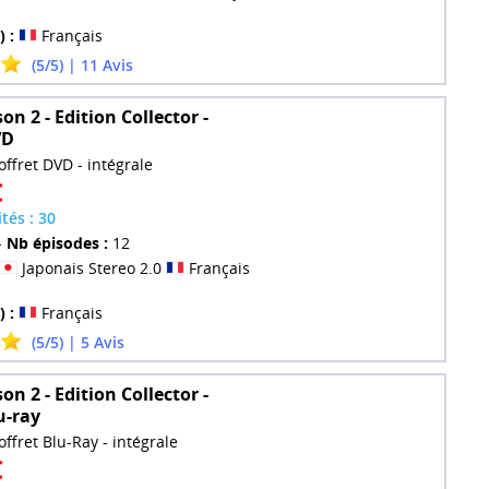
) :
Français
(5/5) | 11 Avis
son 2 - Edition Collector -
VD
offret DVD - intégrale
€
ités : 30
-
Nb épisodes :
12
Japonais Stereo 2.0
Français
) :
Français
(5/5) | 5 Avis
son 2 - Edition Collector -
u-ray
offret Blu-Ray - intégrale
€