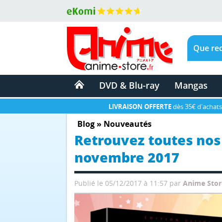
DVD & Blu-ray
Mangas
LIVRAISON OFFERTE
dès 35€ d'achats
Blog
»
Nouveautés
Retrouvez toutes nos
novembre 2017
Publié le 05/12/2017 à 11:57
par
Anime Stor