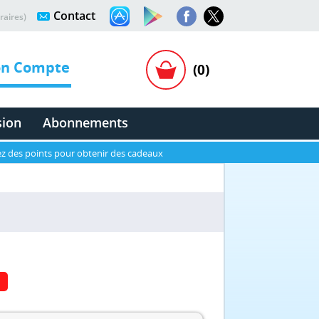
Contact
raires)
n Compte
(0)
sion
Abonnements
z des points pour obtenir des cadeaux
N