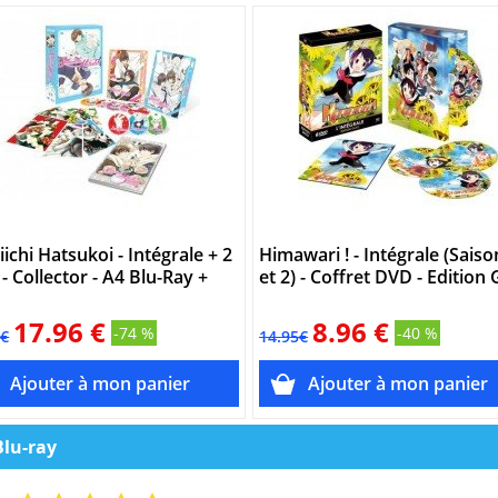
iichi Hatsukoi - Intégrale + 2
Himawari ! - Intégrale (Saiso
- Collector - A4 Blu-Ray +
et 2) - Coffret DVD - Edition
17.96 €
8.96 €
-74 %
-40 %
5€
14.95€
Blu-ray