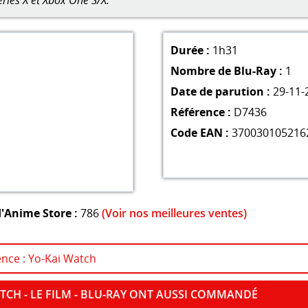
eries X et Xbox One S/X.
Durée :
1h31
Nombre de Blu-Ray :
1
Date de parution :
29-11-
Référence :
D7436
Code EAN :
370030105216
'Anime Store :
786
(Voir nos meilleures ventes)
ence : Yo-Kai Watch
TCH - LE FILM - BLU-RAY ONT AUSSI COMMANDÉ