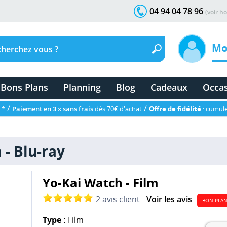
04 94 04 78 96
(voir ho
Mo
Bons Plans
Planning
Blog
Cadeaux
Occa
/
/
 *
Paiement en 3 x sans frais
dès 70€ d'achat
Offre de fidélité
: cumule
 - Blu-ray
Yo-Kai Watch - Film
2 avis client -
Voir les avis
BON PLA
Type :
Film