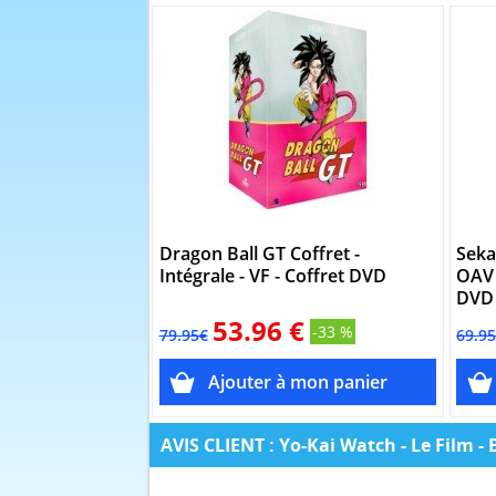
Dragon Ball GT Coffret -
Seka
Intégrale - VF - Coffret DVD
OAV 
DVD
53.96 €
-33 %
79.95€
69.9
AVIS CLIENT : Yo-Kai Watch - Le Film - 