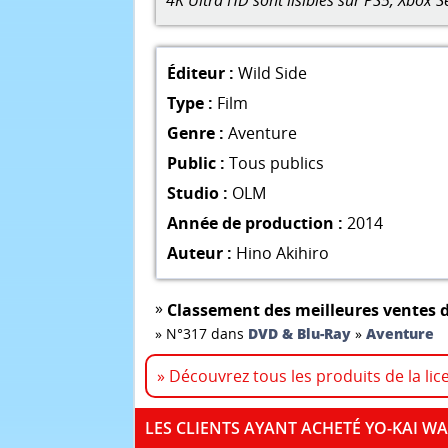
4K Ultra HD sont lisibles sur PS5, Xbox S
Éditeur :
Wild Side
Type :
Film
Genre :
Aventure
Public :
Tous publics
Studio :
OLM
Année de production :
2014
Auteur :
Hino Akihiro
»
Classement des meilleures ventes d
»
N°317 dans
DVD & Blu-Ray
»
Aventure
» Découvrez tous les produits de la lic
LES CLIENTS AYANT ACHETÉ YO-KAI WA