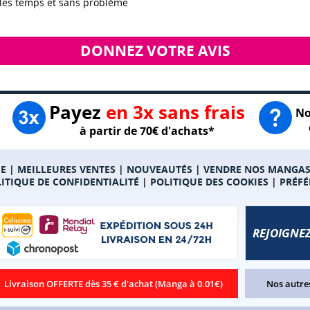
 les temps et sans problème
DONNEZ VOTRE AVIS
Payez
en 3x sans frais
No
à partir de 70€ d'achats*
E
|
MEILLEURES VENTES
|
NOUVEAUTÉS
|
VENDRE NOS MANGA
ITIQUE DE CONFIDENTIALITÉ
|
POLITIQUE DES COOKIES
|
PRÉFÉ
REJOIGNEZ
Livraison OFFERTE dès 35 € d'achat (Manga à 0.01€)
Nos autres