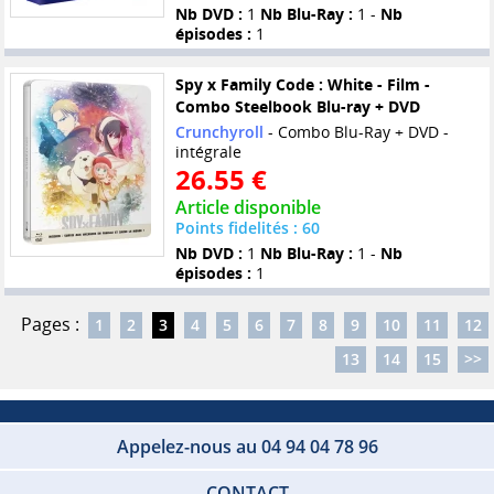
Nb DVD :
1
Nb Blu-Ray :
1 -
Nb
épisodes :
1
Spy x Family Code : White - Film -
Combo Steelbook Blu-ray + DVD
Crunchyroll
- Combo Blu-Ray + DVD -
intégrale
26.55 €
Article disponible
Points fidelités : 60
Nb DVD :
1
Nb Blu-Ray :
1 -
Nb
épisodes :
1
Pages :
1
2
3
4
5
6
7
8
9
10
11
12
13
14
15
>>
Appelez-nous au 04 94 04 78 96
CONTACT