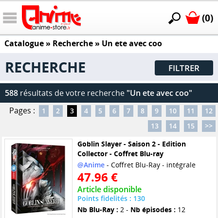
(0)
Catalogue
» Recherche »
Un ete avec coo
RECHERCHE
FILTRER
588
résultats de votre recherche
"Un ete avec coo"
Pages :
1
2
3
4
5
6
7
8
9
10
11
12
13
14
15
>>
Goblin Slayer - Saison 2 - Edition
Collector - Coffret Blu-ray
@Anime
- Coffret Blu-Ray - intégrale
47.96 €
Article disponible
Points fidelités : 130
Nb Blu-Ray :
2 -
Nb épisodes :
12