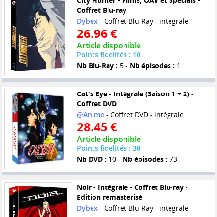
City Hunter - Films, OAV et Specials -
Coffret Blu-ray
Dybex
- Coffret Blu-Ray - intégrale
26.96 €
Article disponible
Points fidelités : 10
Nb Blu-Ray :
5 -
Nb épisodes :
1
Cat's Eye - Intégrale (Saison 1 + 2) -
Coffret DVD
@Anime
- Coffret DVD - intégrale
28.45 €
Article disponible
Points fidelités : 30
Nb DVD :
10 -
Nb épisodes :
73
Noir - Intégrale - Coffret Blu-ray -
Edition remasterisé
Dybex
- Coffret Blu-Ray - intégrale