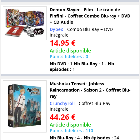
Demon Slayer - Film : Le train de
l'infini - Coffret Combo Blu-ray + DVD
+ CD Audio
Dybex
- Combo Blu-Ray + DVD -
intégrale
14.95 €
Article disponible
Points fidelités : 0
Nb DVD :
1
Nb Blu-Ray :
1 -
Nb
épisodes :
1
Mushoku Tensei : Jobless
Reincarnation - Saison 2 - Coffret Blu-
ray
Crunchyroll
- Coffret Blu-Ray -
intégrale
44.26 €
Article disponible
Points fidelités : 110
Nb Blu-Ray :
4 -
Nb épisodes :
24