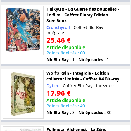
Haikyu !! - La Guerre des poubelles -
Le film - Coffret Bluray Édition
SteelBook
Crunchyroll
- Coffret Blu-Ray -
intégrale
25.46 €
Article disponible
Points fidelités : 60
Nb Blu-Ray :
1 -
Nb épisodes :
1
Wolf's Rain - Intégrale - Edition
collector limitée - Coffret A4 Blu-ray
Dybex
- Coffret Blu-Ray - intégrale
17.96 €
Article disponible
Points fidelités : 40
Nb Blu-Ray :
3 -
Nb épisodes :
30
Fullmetal Alchemist - La Série