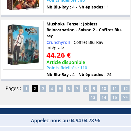
Points fidelités : 80
Nb Blu-Ray :
4 -
Nb épisodes :
1
Mushoku Tensei : Jobless
Reincarnation - Saison 2 - Coffret Blu-
ray
Crunchyroll
- Coffret Blu-Ray -
intégrale
44.26 €
Article disponible
Points fidelités : 110
Nb Blu-Ray :
4 -
Nb épisodes :
24
Pages :
1
2
3
4
5
6
7
8
9
10
11
12
13
14
15
>>
Appelez-nous au 04 94 04 78 96