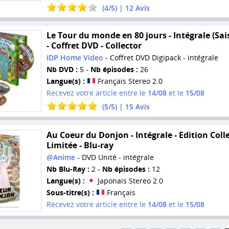
(
4
/
5
) |
12
Avis
Le Tour du monde en 80 jours - Intégrale (Sai
- Coffret DVD - Collector
IDP Home Video
- Coffret DVD Digipack - intégrale
Nb DVD :
5 -
Nb épisodes :
26
Langue(s) :
Français Stereo 2.0
Recevez votre article entre le
14/08
et le
15/08
(
5
/
5
) |
15
Avis
Au Coeur du Donjon - Intégrale - Edition Coll
Limitée - Blu-ray
@Anime
- DVD Unité - intégrale
Nb Blu-Ray :
2 -
Nb épisodes :
12
Langue(s) :
Japonais Stereo 2.0
Sous-titre(s) :
Français
Recevez votre article entre le
14/08
et le
15/08