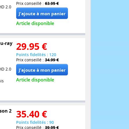
Prix conseillé :
63.95 €
HD 2.0
Article disponible
lu-ray
29.95
€
Points fidelités : 120
Prix conseillé :
34.99 €
HD 2.0
Article disponible
is
son 2
35.40
€
Points fidelités : 90
Prix conseillé :
39.95 €