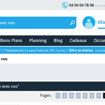
04 94 04 78 96
(voir ho
Mo
Bons Plans
Planning
Blog
Cadeaux
Occa
/
/
 *
Paiement en 3 x sans frais
dès 70€ d'achat
Offre de fidélité
: cumule
 coo
e avec coo"
Pages :
1
2
3
4
5
6
7