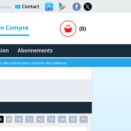
Contact
raires)
n Compte
(0)
sion
Abonnements
z des points pour obtenir des cadeaux
8
9
10
11
12
13
14
15
>>