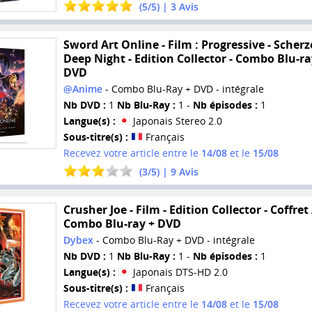
(
5
/
5
) |
3
Avis
Sword Art Online - Film : Progressive - Scherz
Deep Night - Edition Collector - Combo Blu-ra
DVD
@Anime
- Combo Blu-Ray + DVD - intégrale
Nb DVD :
1
Nb Blu-Ray :
1 -
Nb épisodes :
1
Langue(s) :
Japonais Stereo 2.0
Sous-titre(s) :
Français
Recevez votre article entre le
14/08
et le
15/08
(
3
/
5
) |
9
Avis
Crusher Joe - Film - Edition Collector - Coffret
Combo Blu-ray + DVD
Dybex
- Combo Blu-Ray + DVD - intégrale
Nb DVD :
1
Nb Blu-Ray :
1 -
Nb épisodes :
1
Langue(s) :
Japonais DTS-HD 2.0
Sous-titre(s) :
Français
Recevez votre article entre le
14/08
et le
15/08