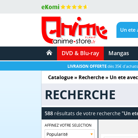
DVD & Blu-ray
Mangas
LIVRAISON OFFERTE
dès 35€ d'achats
Catalogue
» Recherche »
Un ete avec
RECHERCHE
588
résultats de votre recherche
"Un et
AFFINEZ VOTRE SELECTION