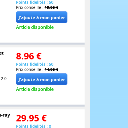
Points fidelités : 50
Prix conseillé :
19.95 €
Article disponible
et
8.96
€
Points fidelités : 50
Prix conseillé :
14.95 €
 2.0
Article disponible
u-ray
29.95
€
Points fidelités : 0