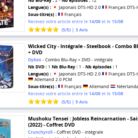
Nb Blu-Ray :
2 -
Nb épisodes :
12
Langue(s) :
Japonais DTS-HD 2.0
Français DTS-
Sous-titre(s) :
Français
Recevez votre article entre le
14/08
et le
15/08
(
5
/
5
) |
3
Avis
Wicked City - Intégrale - Steelbook - Combo B
+ DVD
Dybex
- Combo Blu-Ray + DVD - intégrale
Nb DVD :
1
Nb Blu-Ray :
1 -
Nb épisodes :
1
Langue(s) :
Japonais DTS-HD 2.0
Français DTS-
Allemand 2.0 PCM
Sous-titre(s) :
Français
Allemand
Néerlanda
Recevez votre article entre le
14/08
et le
15/08
(
5
/
5
) |
9
Avis
Mushoku Tensei : Jobless Reincarnation - Sai
(2022) - Coffret DVD
Crunchyroll
- Coffret DVD - intégrale