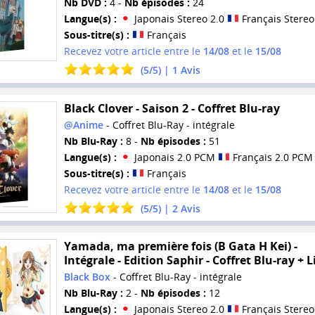
Nb DVD :
4 -
Nb épisodes :
24
Langue(s) :
Japonais Stereo 2.0
Français Stereo
Sous-titre(s) :
Français
Recevez votre article entre le
14/08
et le
15/08
(
5
/
5
) |
1
Avis
Black Clover - Saison 2 - Coffret Blu-ray
@Anime
- Coffret Blu-Ray - intégrale
Nb Blu-Ray :
8 -
Nb épisodes :
51
Langue(s) :
Japonais 2.0 PCM
Français 2.0 PCM
Sous-titre(s) :
Français
Recevez votre article entre le
14/08
et le
15/08
(
5
/
5
) |
2
Avis
Yamada, ma première fois (B Gata H Kei) -
Intégrale - Edition Saphir - Coffret Blu-ray + L
Black Box
- Coffret Blu-Ray - intégrale
Nb Blu-Ray :
2 -
Nb épisodes :
12
Langue(s) :
Japonais Stereo 2.0
Français Stereo