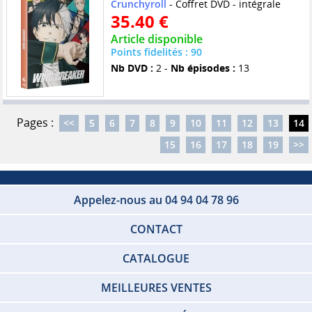
Crunchyroll
- Coffret DVD - intégrale
35.40 €
Article disponible
Points fidelités : 90
Nb DVD :
2 -
Nb épisodes :
13
Pages :
<<
5
6
7
8
9
10
11
12
13
14
15
16
17
18
19
>>
Appelez-nous au 04 94 04 78 96
CONTACT
CATALOGUE
MEILLEURES VENTES