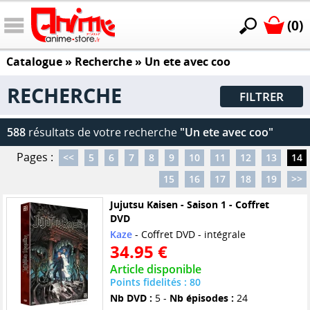
(0)
Catalogue
» Recherche »
Un ete avec coo
RECHERCHE
FILTRER
588
résultats de votre recherche
"Un ete avec coo"
Pages :
<<
5
6
7
8
9
10
11
12
13
14
15
16
17
18
19
>>
Jujutsu Kaisen - Saison 1 - Coffret
DVD
Kaze
- Coffret DVD - intégrale
34.95 €
Article disponible
Points fidelités : 80
Nb DVD :
5 -
Nb épisodes :
24