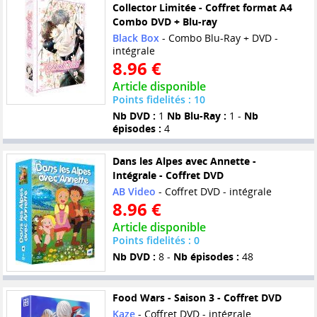
Collector Limitée - Coffret format A4
Combo DVD + Blu-ray
Black Box
- Combo Blu-Ray + DVD -
intégrale
8.96 €
Article disponible
Points fidelités : 10
Nb DVD :
1
Nb Blu-Ray :
1 -
Nb
épisodes :
4
Dans les Alpes avec Annette -
Intégrale - Coffret DVD
AB Video
- Coffret DVD - intégrale
8.96 €
Article disponible
Points fidelités : 0
Nb DVD :
8 -
Nb épisodes :
48
Food Wars - Saison 3 - Coffret DVD
Kaze
- Coffret DVD - intégrale