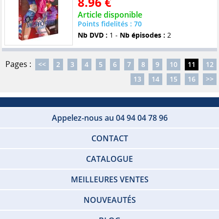
8.96 €
Article disponible
Points fidelités : 70
Nb DVD :
1 -
Nb épisodes :
2
Pages :
<<
2
3
4
5
6
7
8
9
10
11
12
13
14
15
16
>>
Appelez-nous au 04 94 04 78 96
CONTACT
CATALOGUE
MEILLEURES VENTES
NOUVEAUTÉS