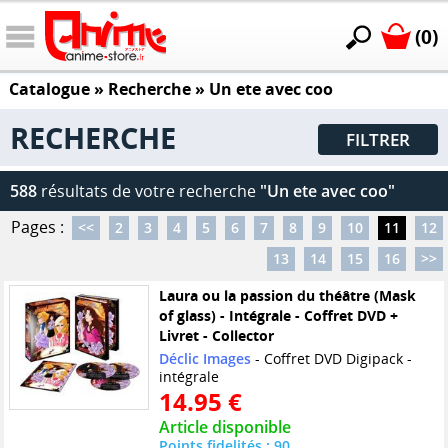
(0)
Catalogue
» Recherche »
Un ete avec coo
RECHERCHE
FILTRER
588
résultats de votre recherche
"Un ete avec coo"
Pages :
<<
2
3
4
5
6
7
8
9
10
11
12
13
14
15
16
>>
Laura ou la passion du théâtre (Mask
of glass) - Intégrale - Coffret DVD +
Livret - Collector
Déclic Images
- Coffret DVD Digipack -
intégrale
14.95 €
Article disponible
Points fidelités : 90