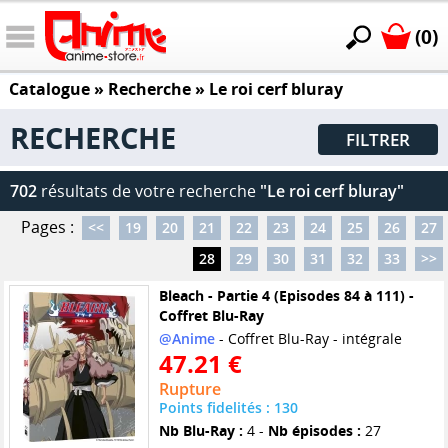
(0)
Catalogue
» Recherche »
Le roi cerf bluray
RECHERCHE
FILTRER
702
résultats de votre recherche
"Le roi cerf bluray"
Pages :
<<
19
20
21
22
23
24
25
26
27
28
29
30
31
32
33
>>
Bleach - Partie 4 (Episodes 84 à 111) -
Coffret Blu-Ray
@Anime
- Coffret Blu-Ray - intégrale
47.21 €
Rupture
Points fidelités : 130
Nb Blu-Ray :
4 -
Nb épisodes :
27