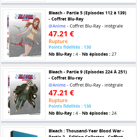
Bleach - Partie 5 (Episodes 112 à 139)
- Coffret Blu-Ray
@Anime
- Coffret Blu-Ray - intégrale
47.21 €
Rupture
Points fidelités : 130
Nb Blu-Ray :
4 -
Nb épisodes :
27
Bleach - Partie 9 (Episodes 224 À 251)
- Coffret Blu-ray
@Anime
- Coffret Blu-Ray - intégrale
47.21 €
Rupture
Points fidelités : 130
Nb Blu-Ray :
4 -
Nb épisodes :
24
Bleach : Thousand-Year Blood War -
Partie 2 - Edition Collector - Coffret