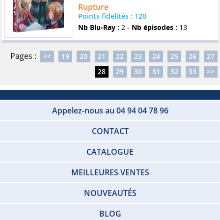
Rupture
Points fidelités : 120
Nb Blu-Ray :
2 -
Nb épisodes :
13
Pages :
<<
19
20
21
22
23
24
25
26
27
28
29
30
31
32
33
>>
Appelez-nous au 04 94 04 78 96
CONTACT
CATALOGUE
MEILLEURES VENTES
NOUVEAUTÉS
BLOG