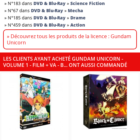
»
N°183 dans
DVD & Blu-Ray
»
Science Fiction
»
N°67 dans
DVD & Blu-Ray
»
Mecha
»
N°185 dans
DVD & Blu-Ray
»
Drame
»
N°459 dans
DVD & Blu-Ray
»
Action
» Découvrez tous les produits de la licence : Gundam
Unicorn
LES CLIENTS AYANT ACHETÉ GUNDAM UNICORN -
VOLUME 1 - FILM + VA - B... ONT AUSSI COMMANDÉ