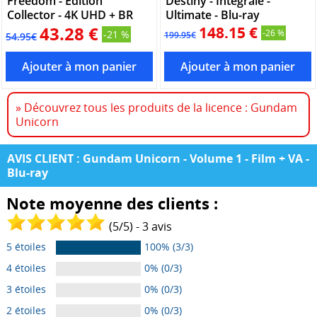
Freedom - Édition
Destiny - Intégrale -
Collector - 4K UHD + BR
Ultimate - Blu-ray
43.28 €
148.15 €
-26 %
-21 %
199.95€
54.95€
» Découvrez tous les produits de la licence : Gundam
Unicorn
AVIS CLIENT : Gundam Unicorn - Volume 1 - Film + VA -
Blu-ray
Note moyenne des clients :
(
5
/
5
) -
3
avis
5 étoiles
100% (3/3)
4 étoiles
0% (0/3)
3 étoiles
0% (0/3)
2 étoiles
0% (0/3)