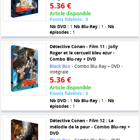
5.36 €
Article disponible
Points fidelités : 0
Nb DVD :
1
Nb Blu-Ray :
1 -
Nb
épisodes :
1
Détective Conan - Film 11 : Jolly
Roger et le cercueil bleu azur -
Combo Blu-ray + DVD
Black Box
- Combo Blu-Ray + DVD -
intégrale
5.36 €
Article disponible
Points fidelités : 0
Nb DVD :
1
Nb Blu-Ray :
1 -
Nb
épisodes :
1
Détective Conan - Film 12 : La
mélodie de la peur - Combo Blu-ray +
DVD