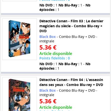
Nb DVD :
1
Nb Blu-Ray :
1 -
Nb
épisodes :
1
Détective Conan - Film 03 : Le dernier
magicien du siècle - Combo Blu-ray +
DVD
Black Box
- Combo Blu-Ray + DVD -
intégrale
5.36 €
Article disponible
Points fidelités : 0
Nb DVD :
1
Nb Blu-Ray :
1 -
Nb
épisodes :
1
Détective Conan - Film 04 : L'assassin
dans ses yeux - Combo Blu-ray + DVD
Black Box
- Combo Blu-Ray + DVD -
intégrale
5.36 €
Article disponible