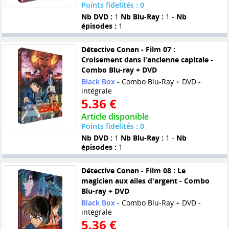
Points fidelités : 0
Nb DVD :
1
Nb Blu-Ray :
1 -
Nb
épisodes :
1
Détective Conan - Film 07 :
Croisement dans l'ancienne capitale -
Combo Blu-ray + DVD
Black Box
- Combo Blu-Ray + DVD -
intégrale
5.36 €
Article disponible
Points fidelités : 0
Nb DVD :
1
Nb Blu-Ray :
1 -
Nb
épisodes :
1
Détective Conan - Film 08 : Le
magicien aux ailes d'argent - Combo
Blu-ray + DVD
Black Box
- Combo Blu-Ray + DVD -
intégrale
5.36 €