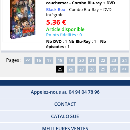
cauchemar - Combo Blu-ray + DVD
Black Box
- Combo Blu-Ray + DVD -
intégrale
5.36 €
Article disponible
Points fidelités : 0
Nb DVD :
1
Nb Blu-Ray :
1 -
Nb
épisodes :
1
Pages :
<<
16
17
18
19
20
21
22
23
24
25
26
27
28
29
30
>>
Appelez-nous au 04 94 04 78 96
CONTACT
CATALOGUE
MEILLEURES VENTES