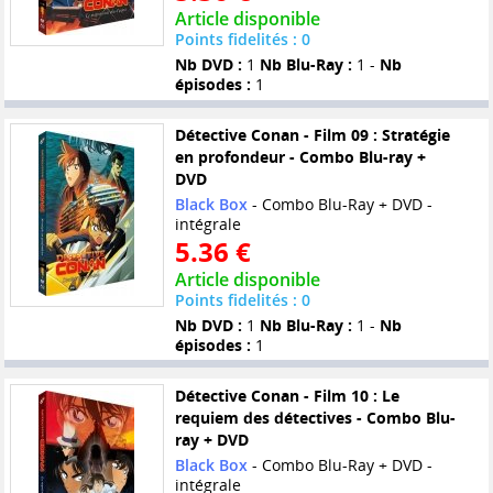
Article disponible
Points fidelités : 0
Nb DVD :
1
Nb Blu-Ray :
1 -
Nb
épisodes :
1
Détective Conan - Film 09 : Stratégie
en profondeur - Combo Blu-ray +
DVD
Black Box
- Combo Blu-Ray + DVD -
intégrale
5.36 €
Article disponible
Points fidelités : 0
Nb DVD :
1
Nb Blu-Ray :
1 -
Nb
épisodes :
1
Détective Conan - Film 10 : Le
requiem des détectives - Combo Blu-
ray + DVD
Black Box
- Combo Blu-Ray + DVD -
intégrale