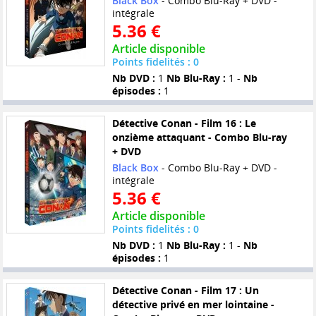
Black Box
- Combo Blu-Ray + DVD -
intégrale
5.36 €
Article disponible
Points fidelités : 0
Nb DVD :
1
Nb Blu-Ray :
1 -
Nb
épisodes :
1
Détective Conan - Film 16 : Le
onzième attaquant - Combo Blu-ray
+ DVD
Black Box
- Combo Blu-Ray + DVD -
intégrale
5.36 €
Article disponible
Points fidelités : 0
Nb DVD :
1
Nb Blu-Ray :
1 -
Nb
épisodes :
1
Détective Conan - Film 17 : Un
détective privé en mer lointaine -