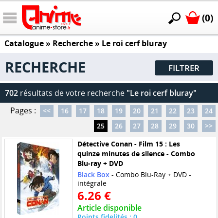
(0)
Catalogue
» Recherche »
Le roi cerf bluray
RECHERCHE
FILTRER
702
résultats de votre recherche
"Le roi cerf bluray"
Pages :
<<
16
17
18
19
20
21
22
23
24
25
26
27
28
29
30
>>
Détective Conan - Film 15 : Les
quinze minutes de silence - Combo
Blu-ray + DVD
Black Box
- Combo Blu-Ray + DVD -
intégrale
6.26 €
Article disponible
Points fidelités : 0