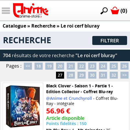
(0)
Catalogue
» Recherche »
Le roi cerf bluray
RECHERCHE
FILTRER
704
résultats de votre recherche
"Le roi cerf bluray"
Pages :
<<
18
19
20
21
22
23
24
25
26
27
28
29
30
31
32
>>
Black Clover - Saison 1 - Partie 1 -
Edition Collector - Coffret Blu-ray
@Anime et Crunchyroll
- Coffret Blu-
Ray - intégrale
56.96 €
Article disponible
Points fidelités : 150