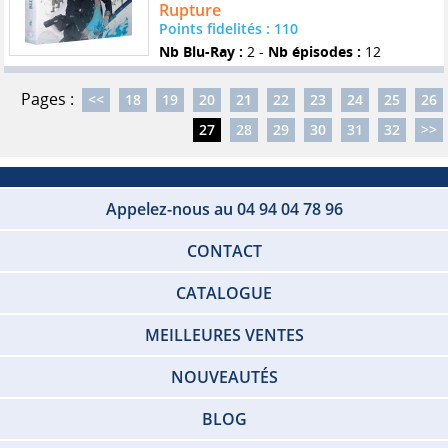
Rupture
Points fidelités : 110
Nb Blu-Ray :
2 -
Nb épisodes :
12
Pages :
<<
18
19
20
21
22
23
24
25
26
27
28
29
30
31
32
>>
Appelez-nous au 04 94 04 78 96
CONTACT
CATALOGUE
MEILLEURES VENTES
NOUVEAUTÉS
BLOG