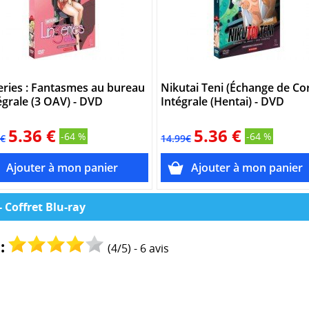
eries : Fantasmes au bureau
Nikutai Teni (Échange de Cor
tégrale (3 OAV) - DVD
Intégrale (Hentai) - DVD
5.36 €
5.36 €
-64 %
-64 %
9€
14.99€
- Coffret Blu-ray
:
(
4
/
5
) -
6
avis