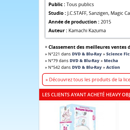
Public :
Tous publics
Studio :
J.C.STAFF
,
Sanzigen
,
Magic Ca
Année de production :
2015
Auteur :
Kamachi Kazuma
»
Classement des meilleures ventes d
»
N°221 dans
DVD & Blu-Ray
»
Science Fic
»
N°79 dans
DVD & Blu-Ray
»
Mecha
»
N°542 dans
DVD & Blu-Ray
»
Action
» Découvrez tous les produits de la lic
LES CLIENTS AYANT ACHETÉ HEAVY OB