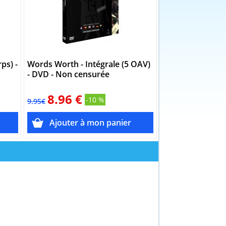
ps) -
Words Worth - Intégrale (5 OAV)
Words Worth: Ga
- DVD - Non censurée
(2 OAV) - DVD -
8.96 €
8.96 €
-10 %
-
9.95€
9.95€