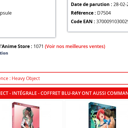
Date de parution :
28-02-
psule
Référence :
D7504
Code EAN :
370009103002
'Anime Store :
1071
(Voir nos meilleures ventes)
tion
ence : Heavy Object
JECT - INTÉGRALE - COFFRET BLU-RAY ONT AUSSI COMMA