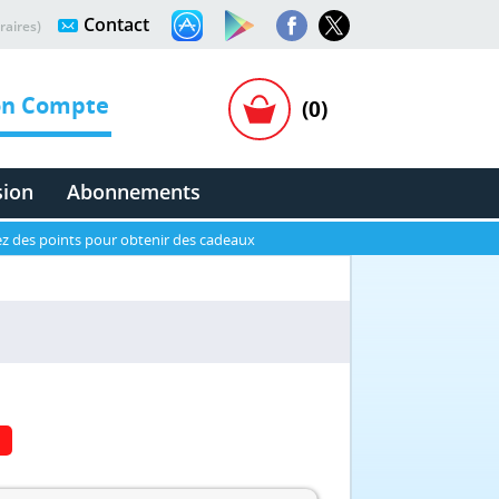
Contact
raires)
n Compte
(0)
sion
Abonnements
z des points pour obtenir des cadeaux
N