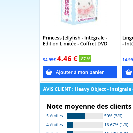
Princess Jellyfish - Intégrale -
Ling
Edition Limitée - Coffret DVD
- In
4.46 €
-87 %
34.95€
14.9
AVIS CLIENT : Heavy Object - Intégrale 
Note moyenne des clients 
5 étoiles
50% (3/6)
4 étoiles
16.67% (1/6)