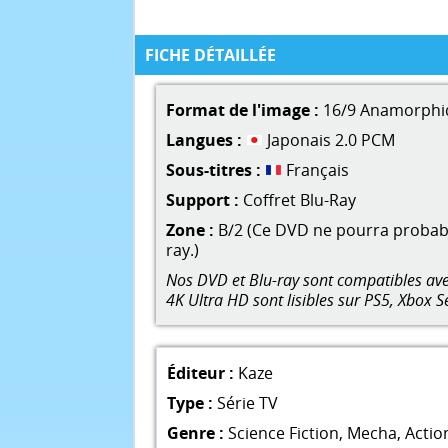
FICHE DÉTAILLÉE
Format de l'image :
16/9 Anamorphi
Langues :
Japonais 2.0 PCM
Sous-titres :
Français
Support :
Coffret Blu-Ray
Zone :
B/2 (Ce DVD ne pourra probable
ray.)
Nos DVD et Blu-ray sont compatibles avec
4K Ultra HD sont lisibles sur PS5, Xbox S
Éditeur :
Kaze
Type :
Série TV
Genre :
Science Fiction
,
Mecha
,
Actio