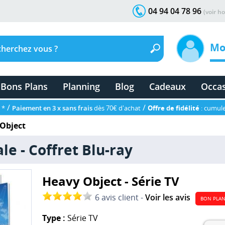
04 94 04 78 96
(voir ho
Mo
Bons Plans
Planning
Blog
Cadeaux
Occa
/
/
 *
Paiement en 3 x sans frais
dès 70€ d'achat
Offre de fidélité
: cumule
Object
le - Coffret Blu-ray
Heavy Object - Série TV
6 avis client -
Voir les avis
BON PLA
Type :
Série TV