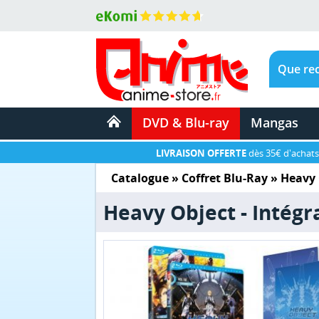
DVD & Blu-ray
Mangas
LIVRAISON OFFERTE
dès 35€ d'achats
Catalogue
»
Coffret Blu-Ray
»
Heavy 
Heavy Object - Intégra