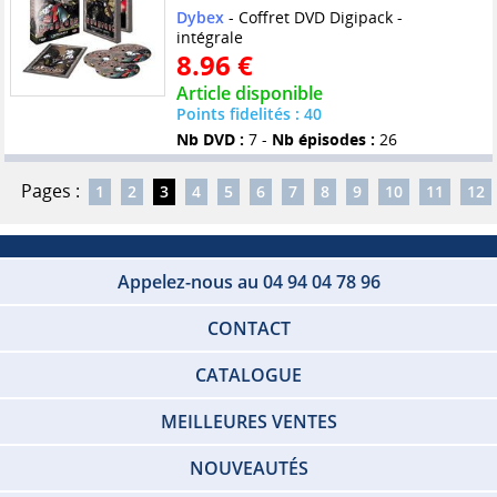
Dybex
- Coffret DVD Digipack -
intégrale
8.96 €
Article disponible
Points fidelités : 40
Nb DVD :
7 -
Nb épisodes :
26
Pages :
1
2
3
4
5
6
7
8
9
10
11
12
Appelez-nous au 04 94 04 78 96
CONTACT
CATALOGUE
MEILLEURES VENTES
NOUVEAUTÉS