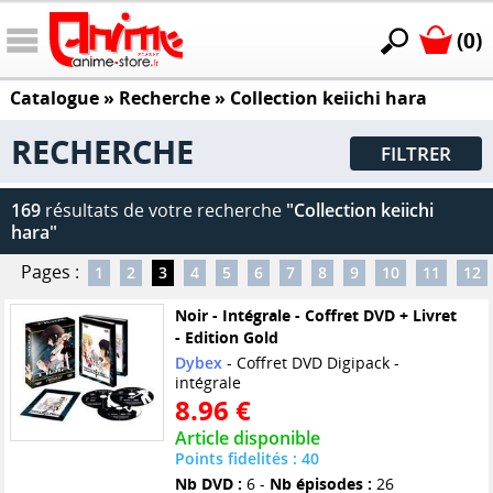
(0)
Catalogue
» Recherche »
Collection keiichi hara
RECHERCHE
FILTRER
169
résultats de votre recherche
"Collection keiichi
hara"
Pages :
1
2
3
4
5
6
7
8
9
10
11
12
Noir - Intégrale - Coffret DVD + Livret
- Edition Gold
Dybex
- Coffret DVD Digipack -
intégrale
8.96 €
Article disponible
Points fidelités : 40
Nb DVD :
6 -
Nb épisodes :
26