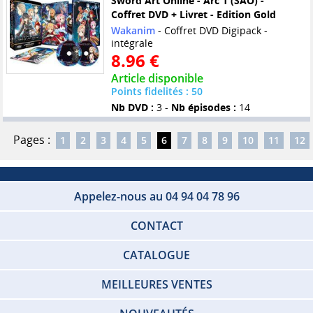
Sword Art Online - Arc 1 (SAO) -
Coffret DVD + Livret - Edition Gold
Wakanim
- Coffret DVD Digipack -
intégrale
8.96 €
Article disponible
Points fidelités : 50
Nb DVD :
3 -
Nb épisodes :
14
Pages :
1
2
3
4
5
6
7
8
9
10
11
12
Appelez-nous au 04 94 04 78 96
CONTACT
CATALOGUE
MEILLEURES VENTES