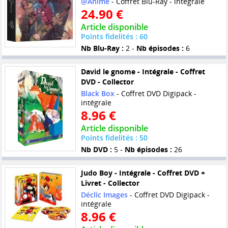
@Anime
- Coffret Blu-Ray - intégrale
24.90 €
Article disponible
Points fidelités : 60
Nb Blu-Ray :
2 -
Nb épisodes :
6
David le gnome - Intégrale - Coffret
DVD - Collector
Black Box
- Coffret DVD Digipack -
intégrale
8.96 €
Article disponible
Points fidelités : 50
Nb DVD :
5 -
Nb épisodes :
26
Judo Boy - Intégrale - Coffret DVD +
Livret - Collector
Déclic Images
- Coffret DVD Digipack -
intégrale
8.96 €