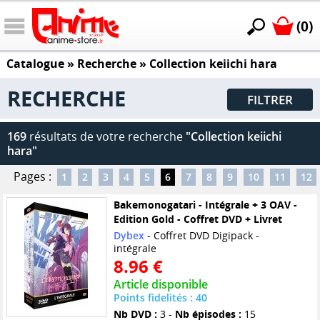
(0)
Catalogue
» Recherche »
Collection keiichi hara
RECHERCHE
FILTRER
169
résultats de votre recherche
"Collection keiichi
hara"
Pages :
1
2
3
4
5
6
7
8
9
10
11
12
Bakemonogatari - Intégrale + 3 OAV -
Edition Gold - Coffret DVD + Livret
Dybex
- Coffret DVD Digipack -
intégrale
8.96 €
Article disponible
Points fidelités : 40
Nb DVD :
3 -
Nb épisodes :
15