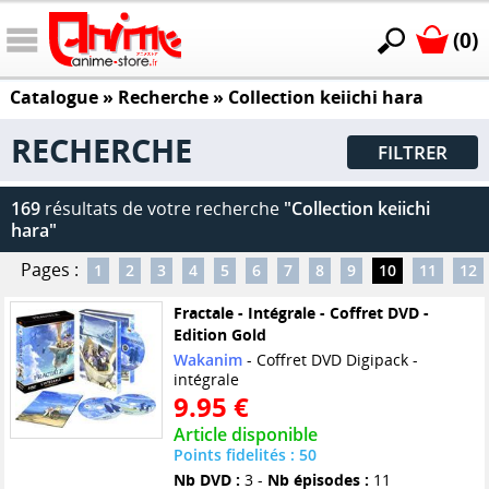
(0)
Catalogue
» Recherche »
Collection keiichi hara
RECHERCHE
FILTRER
169
résultats de votre recherche
"Collection keiichi
hara"
Pages :
1
2
3
4
5
6
7
8
9
10
11
12
Fractale - Intégrale - Coffret DVD -
Edition Gold
Wakanim
- Coffret DVD Digipack -
intégrale
9.95 €
Article disponible
Points fidelités : 50
Nb DVD :
3 -
Nb épisodes :
11