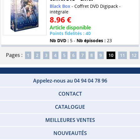
Black Box
- Coffret DVD Digipack -
intégrale
8.96 €
Article disponible
Points fidelités : 40
Nb DVD :
5 -
Nb épisodes :
23
Pages :
1
2
3
4
5
6
7
8
9
10
11
12
Appelez-nous au 04 94 04 78 96
CONTACT
CATALOGUE
MEILLEURES VENTES
NOUVEAUTÉS