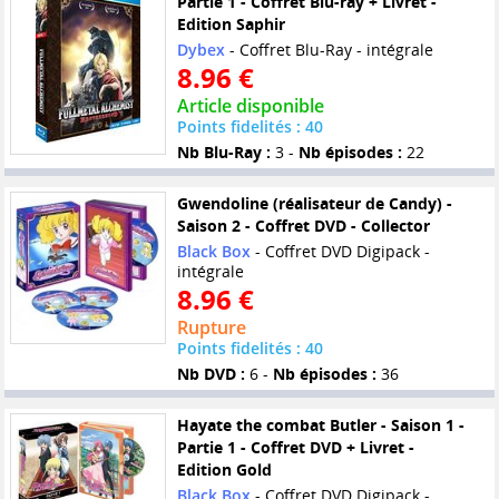
Partie 1 - Coffret Blu-ray + Livret -
Edition Saphir
Dybex
- Coffret Blu-Ray - intégrale
8.96 €
Article disponible
Points fidelités : 40
Nb Blu-Ray :
3 -
Nb épisodes :
22
Gwendoline (réalisateur de Candy) -
Saison 2 - Coffret DVD - Collector
Black Box
- Coffret DVD Digipack -
intégrale
8.96 €
Rupture
Points fidelités : 40
Nb DVD :
6 -
Nb épisodes :
36
Hayate the combat Butler - Saison 1 -
Partie 1 - Coffret DVD + Livret -
Edition Gold
Black Box
- Coffret DVD Digipack -