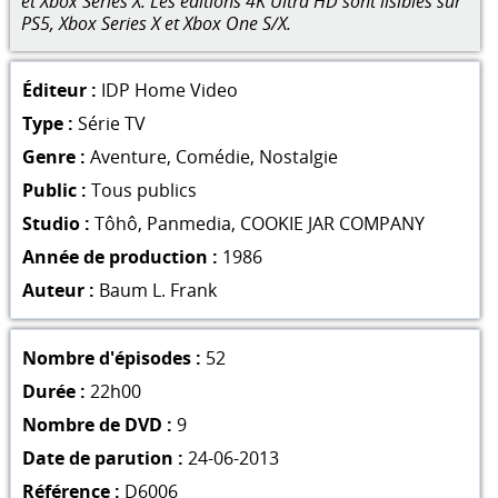
et Xbox Series X. Les éditions 4K Ultra HD sont lisibles sur
PS5, Xbox Series X et Xbox One S/X.
Éditeur :
IDP Home Video
Type :
Série TV
Genre :
Aventure
,
Comédie
,
Nostalgie
Public :
Tous publics
Studio :
Tôhô
,
Panmedia
,
COOKIE JAR COMPANY
Année de production :
1986
Auteur :
Baum L. Frank
Nombre d'épisodes :
52
Durée :
22h00
Nombre de DVD :
9
Date de parution :
24-06-2013
Référence :
D6006