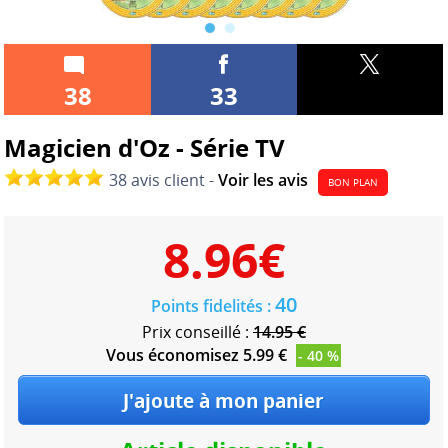
38
33
Magicien d'Oz - Série TV
38 avis client -
Voir les avis
BON PLAN
8.96
€
40
Points fidelités :
Prix conseillé :
14.95 €
Vous économisez 5.99 €
- 40 %