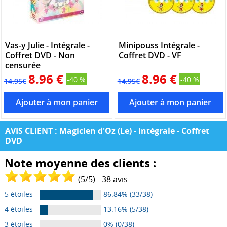
Vas-y Julie - Intégrale -
Minipouss Intégrale -
Coffret DVD - Non
Coffret DVD - VF
censurée
8.96 €
8.96 €
-40 %
-40 %
14.95€
14.95€
AVIS CLIENT : Magicien d'Oz (Le) - Intégrale - Coffret
DVD
Note moyenne des clients :
(
5
/
5
) -
38
avis
5 étoiles
86.84% (33/38)
4 étoiles
13.16% (5/38)
3 étoiles
0% (0/38)