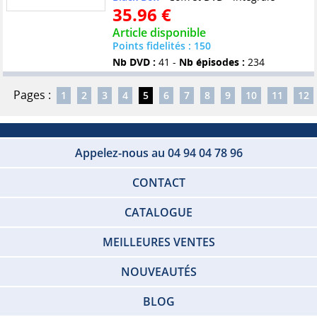
35.96 €
Article disponible
Points fidelités : 150
Nb DVD :
41 -
Nb épisodes :
234
Pages :
1
2
3
4
5
6
7
8
9
10
11
12
Appelez-nous au 04 94 04 78 96
CONTACT
CATALOGUE
MEILLEURES VENTES
NOUVEAUTÉS
BLOG