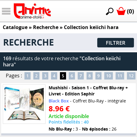
(0)
Catalogue
» Recherche »
Collection keiichi hara
RECHERCHE
FILTRER
169
résultats de votre recherche
"Collection keiichi
hara"
Pages :
1
2
3
4
5
6
7
8
9
10
11
12
Mushishi - Saison 1 - Coffret Blu-ray +
Livret - Edition Saphir
Black Box
- Coffret Blu-Ray - intégrale
8.96 €
Article disponible
Points fidelités : 40
Nb Blu-Ray :
3 -
Nb épisodes :
26