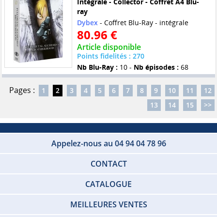
Intégrale - Collector - Coffret A4 Blu-
ray
Dybex
- Coffret Blu-Ray - intégrale
80.96 €
Article disponible
Points fidelités : 270
Nb Blu-Ray :
10 -
Nb épisodes :
68
Pages :
1
2
3
4
5
6
7
8
9
10
11
12
13
14
15
>>
Appelez-nous au 04 94 04 78 96
CONTACT
CATALOGUE
MEILLEURES VENTES