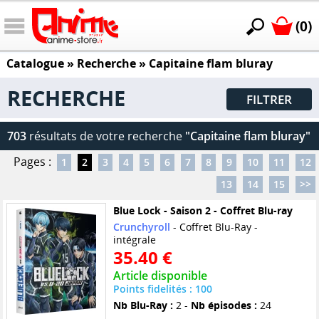
(0)
Catalogue
» Recherche »
Capitaine flam bluray
RECHERCHE
FILTRER
703
résultats de votre recherche
"Capitaine flam bluray"
Pages :
1
2
3
4
5
6
7
8
9
10
11
12
13
14
15
>>
Blue Lock - Saison 2 - Coffret Blu-ray
Crunchyroll
- Coffret Blu-Ray -
intégrale
35.40 €
Article disponible
Points fidelités : 100
Nb Blu-Ray :
2 -
Nb épisodes :
24