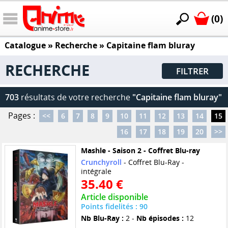
(0)
Catalogue
» Recherche »
Capitaine flam bluray
RECHERCHE
FILTRER
703
résultats de votre recherche
"Capitaine flam bluray"
Pages :
<<
6
7
8
9
10
11
12
13
14
15
16
17
18
19
20
>>
Mashle - Saison 2 - Coffret Blu-ray
Crunchyroll
- Coffret Blu-Ray -
intégrale
35.40 €
Article disponible
Points fidelités : 90
Nb Blu-Ray :
2 -
Nb épisodes :
12