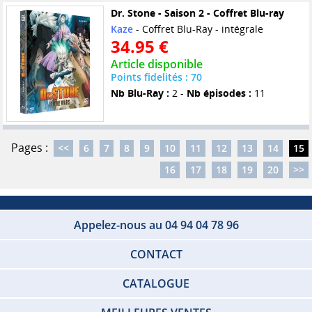
Dr. Stone - Saison 2 - Coffret Blu-ray
Kaze
- Coffret Blu-Ray - intégrale
34.95 €
Article disponible
Points fidelités : 70
Nb Blu-Ray :
2 -
Nb épisodes :
11
Pages :
<<
6
7
8
9
10
11
12
13
14
15
16
17
18
19
20
>>
Appelez-nous au 04 94 04 78 96
CONTACT
CATALOGUE