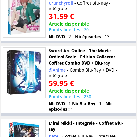
Crunchyroll
- Coffret Blu-Ray -
intégrale
31.59 €
Article disponible
Points fidelités : 70
Nb DVD :
2 -
Nb épisodes :
13
Sword Art Online - The Movie :
Ordinal Scale - Edition Collector -
Coffret Combo DVD + Blu-ray
@Anime
- Combo Blu-Ray + DVD -
intégrale
59.95 €
Article disponible
Points fidelités : 230
Nb DVD :
1
Nb Blu-Ray :
1 -
Nb
épisodes :
1
Mirai Nikki - Intégrale - Coffret Blu-
ray
Kaze
- Coffret Blu-Ray - intégrale