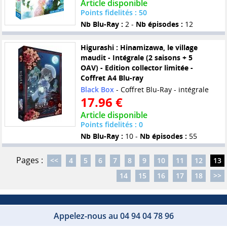
Article disponible
Points fidelités : 50
Nb Blu-Ray :
2 -
Nb épisodes :
12
Higurashi : Hinamizawa, le village
maudit - Intégrale (2 saisons + 5
OAV) - Edition collector limitée -
Coffret A4 Blu-ray
Black Box
- Coffret Blu-Ray - intégrale
17.96 €
Article disponible
Points fidelités : 0
Nb Blu-Ray :
10 -
Nb épisodes :
55
Pages :
<<
4
5
6
7
8
9
10
11
12
13
14
15
16
17
18
>>
Appelez-nous au 04 94 04 78 96