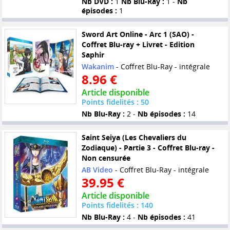
Nb DVD :
1
Nb Blu-Ray :
1 -
Nb
épisodes :
1
Sword Art Online - Arc 1 (SAO) -
Coffret Blu-ray + Livret - Edition
Saphir
Wakanim
- Coffret Blu-Ray - intégrale
8.96 €
Article disponible
Points fidelités : 50
Nb Blu-Ray :
2 -
Nb épisodes :
14
Saint Seiya (Les Chevaliers du
Zodiaque) - Partie 3 - Coffret Blu-ray -
Non censurée
AB Video
- Coffret Blu-Ray - intégrale
39.95 €
Article disponible
Points fidelités : 140
Nb Blu-Ray :
4 -
Nb épisodes :
41