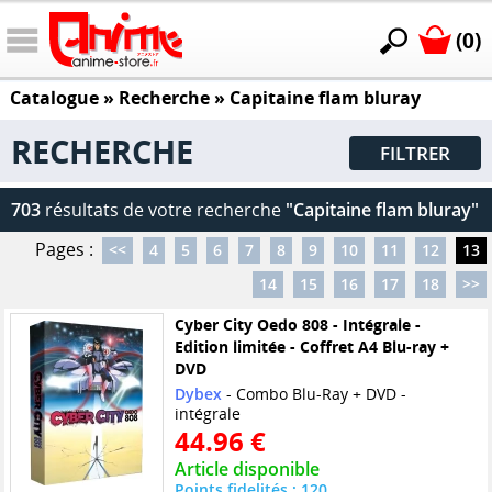
(0)
Catalogue
» Recherche »
Capitaine flam bluray
RECHERCHE
FILTRER
703
résultats de votre recherche
"Capitaine flam bluray"
Pages :
<<
4
5
6
7
8
9
10
11
12
13
14
15
16
17
18
>>
Cyber City Oedo 808 - Intégrale -
Edition limitée - Coffret A4 Blu-ray +
DVD
Dybex
- Combo Blu-Ray + DVD -
intégrale
44.96 €
Article disponible
Points fidelités : 120