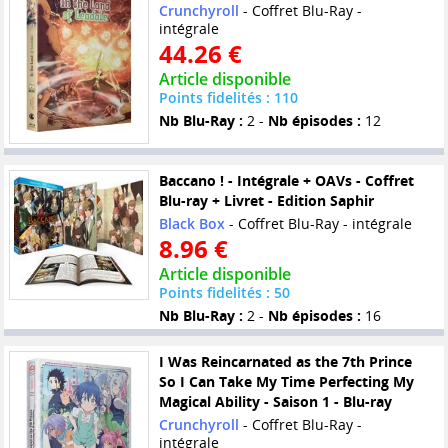
Crunchyroll
- Coffret Blu-Ray -
intégrale
44.26 €
Article disponible
Points fidelités : 110
Nb Blu-Ray :
2 -
Nb épisodes :
12
Baccano ! - Intégrale + OAVs - Coffret
Blu-ray + Livret - Edition Saphir
Black Box
- Coffret Blu-Ray - intégrale
8.96 €
Article disponible
Points fidelités : 50
Nb Blu-Ray :
2 -
Nb épisodes :
16
I Was Reincarnated as the 7th Prince
So I Can Take My Time Perfecting My
Magical Ability - Saison 1 - Blu-ray
Crunchyroll
- Coffret Blu-Ray -
intégrale