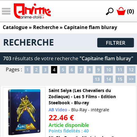
(0)
Catalogue
» Recherche »
Capitaine flam bluray
RECHERCHE
FILTRER
703
résultats de votre recherche
"Capitaine flam bluray"
Pages :
1
2
3
4
5
6
7
8
9
10
11
12
13
14
15
>>
Saint Seiya (Les Chevaliers du
Zodiaque) - Les 5 Films - Edition
Steelbook - Blu-ray
AB Video
- Blu-Ray - intégrale
22.46 €
Article disponible
Points fidelités : 40