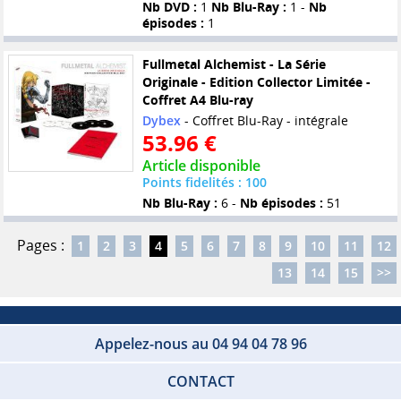
Nb DVD :
1
Nb Blu-Ray :
1 -
Nb
épisodes :
1
Fullmetal Alchemist - La Série
Originale - Edition Collector Limitée -
Coffret A4 Blu-ray
Dybex
- Coffret Blu-Ray - intégrale
53.96 €
Article disponible
Points fidelités : 100
Nb Blu-Ray :
6 -
Nb épisodes :
51
Pages :
1
2
3
4
5
6
7
8
9
10
11
12
13
14
15
>>
Appelez-nous au 04 94 04 78 96
CONTACT