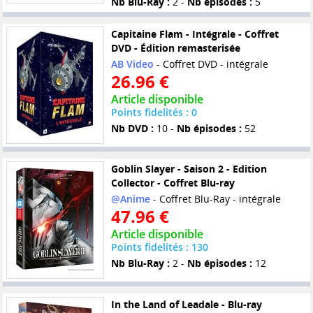
Nb Blu-Ray :
2 -
Nb épisodes :
5
Capitaine Flam - Intégrale - Coffret
DVD - Édition remasterisée
AB Video
- Coffret DVD - intégrale
26.96 €
Article disponible
Points fidelités : 0
Nb DVD :
10 -
Nb épisodes :
52
Goblin Slayer - Saison 2 - Edition
Collector - Coffret Blu-ray
@Anime
- Coffret Blu-Ray - intégrale
47.96 €
Article disponible
Points fidelités : 130
Nb Blu-Ray :
2 -
Nb épisodes :
12
In the Land of Leadale - Blu-ray