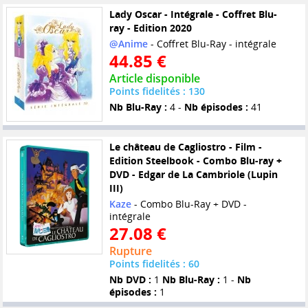
Lady Oscar - Intégrale - Coffret Blu-
ray - Edition 2020
@Anime
- Coffret Blu-Ray - intégrale
44.85 €
Article disponible
Points fidelités : 130
Nb Blu-Ray :
4 -
Nb épisodes :
41
Le château de Cagliostro - Film -
Edition Steelbook - Combo Blu-ray +
DVD - Edgar de La Cambriole (Lupin
III)
Kaze
- Combo Blu-Ray + DVD -
intégrale
27.08 €
Rupture
Points fidelités : 60
Nb DVD :
1
Nb Blu-Ray :
1 -
Nb
épisodes :
1