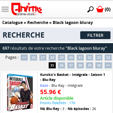
(0)
Catalogue
» Recherche »
Black lagoon bluray
RECHERCHE
FILTRER
697
résultats de votre recherche
"Black lagoon bluray"
Pages :
<<
26
27
28
29
30
31
32
33
34
35
36
37
38
39
40
>>
Kuroko's Basket - Intégrale - Saison 1
- Blu-Ray
Kaze
- Blu-Ray - intégrale
55.96 €
Article disponible
Points fidelités : 170
Nb Blu-Ray :
3 -
Nb épisodes :
26