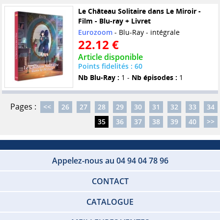
Le Château Solitaire dans Le Miroir -
Film - Blu-ray + Livret
Eurozoom
- Blu-Ray - intégrale
22.12 €
Article disponible
Points fidelités : 60
Nb Blu-Ray :
1 -
Nb épisodes :
1
Pages :
<<
26
27
28
29
30
31
32
33
34
35
36
37
38
39
40
>>
Appelez-nous au 04 94 04 78 96
CONTACT
CATALOGUE