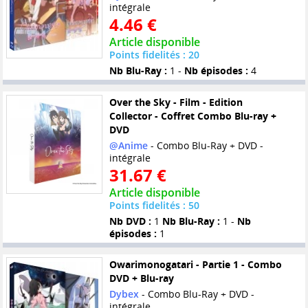
intégrale
4.46 €
Article disponible
Points fidelités : 20
Nb Blu-Ray :
1 -
Nb épisodes :
4
Over the Sky - Film - Edition
Collector - Coffret Combo Blu-ray +
DVD
@Anime
- Combo Blu-Ray + DVD -
intégrale
31.67 €
Article disponible
Points fidelités : 50
Nb DVD :
1
Nb Blu-Ray :
1 -
Nb
épisodes :
1
Owarimonogatari - Partie 1 - Combo
DVD + Blu-ray
Dybex
- Combo Blu-Ray + DVD -
intégrale