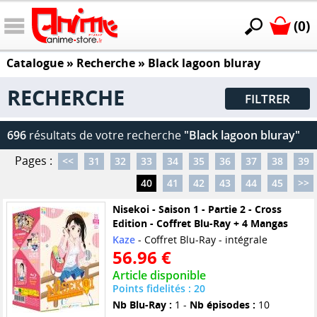
(0)
Catalogue
» Recherche »
Black lagoon bluray
RECHERCHE
FILTRER
696
résultats de votre recherche
"Black lagoon bluray"
Pages :
<<
31
32
33
34
35
36
37
38
39
40
41
42
43
44
45
>>
Nisekoi - Saison 1 - Partie 2 - Cross
Edition - Coffret Blu-Ray + 4 Mangas
Kaze
- Coffret Blu-Ray - intégrale
56.96 €
Article disponible
Points fidelités : 20
Nb Blu-Ray :
1 -
Nb épisodes :
10