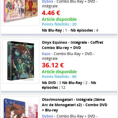
Dybex
- Combo Blu-Ray + DVD -
intégrale
4.46 €
Article disponible
Points fidelités : 20
Nb Blu-Ray :
1 -
Nb épisodes :
4
Onyx Equinox - Intégrale - Coffret
Combo Blu-ray + DVD
Kaze
- Combo Blu-Ray + DVD -
intégrale
36.12 €
Article disponible
Points fidelités : 80
Nb DVD :
3
Nb Blu-Ray :
2 -
Nb
épisodes :
12
Otorimonogatari - Intégrale (3ème
Arc de Monogatari s2) - Combo DVD
+ Blu-ray
Dybex
- Combo Blu-Ray + DVD -