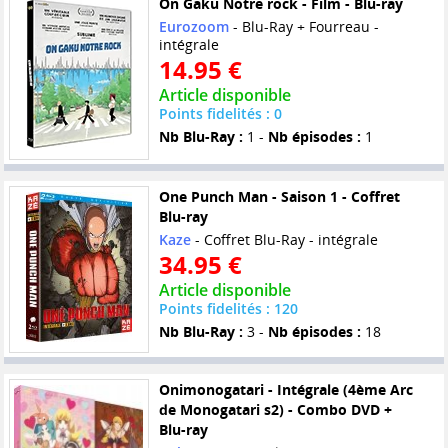
On Gaku Notre rock - Film - Blu-ray
Eurozoom
- Blu-Ray + Fourreau -
intégrale
14.95 €
Article disponible
Points fidelités : 0
Nb Blu-Ray :
1 -
Nb épisodes :
1
One Punch Man - Saison 1 - Coffret
Blu-ray
Kaze
- Coffret Blu-Ray - intégrale
34.95 €
Article disponible
Points fidelités : 120
Nb Blu-Ray :
3 -
Nb épisodes :
18
Onimonogatari - Intégrale (4ème Arc
de Monogatari s2) - Combo DVD +
Blu-ray