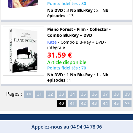
Points fidelités : 80
Nb DVD :
3
Nb Blu-Ray :
2 -
Nb
épisodes :
13
Piano Forest - Film - Collector -
Combo Blu-Ray + DVD
Kaze
- Combo Blu-Ray + DVD -
intégrale
31.59 €
Article disponible
Points fidelités : 70
Nb DVD :
1
Nb Blu-Ray :
1 -
Nb
épisodes :
1
Pages :
<<
31
32
33
34
35
36
37
38
39
40
41
42
43
44
45
>>
Appelez-nous au 04 94 04 78 96