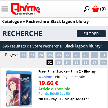
(0)
Catalogue
» Recherche »
Black lagoon bluray
RECHERCHE
FILTRER
696
résultats de votre recherche
"Black lagoon bluray"
Pages :
<<
23
24
25
26
27
28
29
30
31
32
33
34
35
36
37
>>
Free! Final Stroke - Film 2 - Blu-ray
@Anime
- Blu-Ray - intégrale
19.66 €
Article disponible
Points fidelités : 50
Nb Blu-Ray :
1 -
Nb épisodes :
1