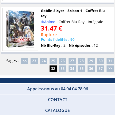
Goblin Slayer - Saison 1 - Coffret Blu-
ray
@Anime
- Coffret Blu-Ray - intégrale
31.47 €
Rupture
Points fidelités : 90
Nb Blu-Ray :
2 -
Nb épisodes :
12
Pages :
<<
23
24
25
26
27
28
29
30
31
32
33
34
35
36
37
>>
Appelez-nous au 04 94 04 78 96
CONTACT
CATALOGUE