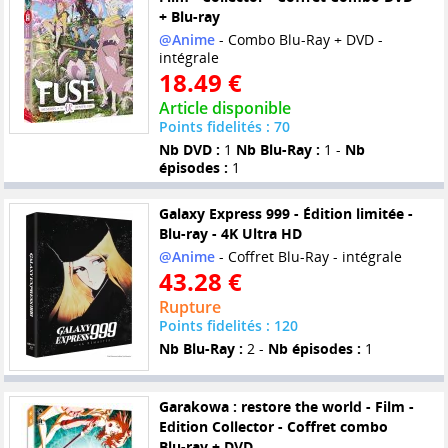
+ Blu-ray
@Anime
- Combo Blu-Ray + DVD -
intégrale
18.49 €
Article disponible
Points fidelités : 70
Nb DVD :
1
Nb Blu-Ray :
1 -
Nb
épisodes :
1
Galaxy Express 999 - Édition limitée -
Blu-ray - 4K Ultra HD
@Anime
- Coffret Blu-Ray - intégrale
43.28 €
Rupture
Points fidelités : 120
Nb Blu-Ray :
2 -
Nb épisodes :
1
Garakowa : restore the world - Film -
Edition Collector - Coffret combo
Blu-ray + DVD