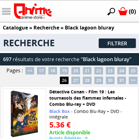
(0)
Catalogue
» Recherche »
Black lagoon bluray
RECHERCHE
FILTRER
697
résultats de votre recherche
"Black lagoon bluray"
Pages :
<<
17
18
19
20
21
22
23
24
25
26
27
28
29
30
31
>>
Détective Conan - Film 19 : Les
tournesols des flammes infernales -
Combo Blu-ray + DVD
Black Box
- Combo Blu-Ray + DVD -
intégrale
5.36 €
Article disponible
Points fidelités : 0