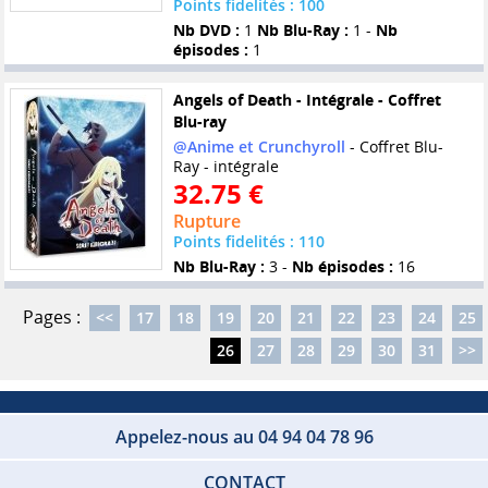
Points fidelités : 100
Nb DVD :
1
Nb Blu-Ray :
1 -
Nb
épisodes :
1
Angels of Death - Intégrale - Coffret
Blu-ray
@Anime et Crunchyroll
- Coffret Blu-
Ray - intégrale
32.75 €
Rupture
Points fidelités : 110
Nb Blu-Ray :
3 -
Nb épisodes :
16
Pages :
<<
17
18
19
20
21
22
23
24
25
26
27
28
29
30
31
>>
Appelez-nous au 04 94 04 78 96
CONTACT