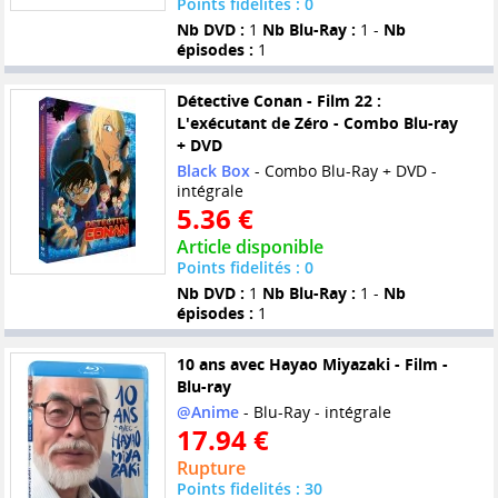
Points fidelités : 0
Nb DVD :
1
Nb Blu-Ray :
1 -
Nb
épisodes :
1
Détective Conan - Film 22 :
L'exécutant de Zéro - Combo Blu-ray
+ DVD
Black Box
- Combo Blu-Ray + DVD -
intégrale
5.36 €
Article disponible
Points fidelités : 0
Nb DVD :
1
Nb Blu-Ray :
1 -
Nb
épisodes :
1
10 ans avec Hayao Miyazaki - Film -
Blu-ray
@Anime
- Blu-Ray - intégrale
17.94 €
Rupture
Points fidelités : 30