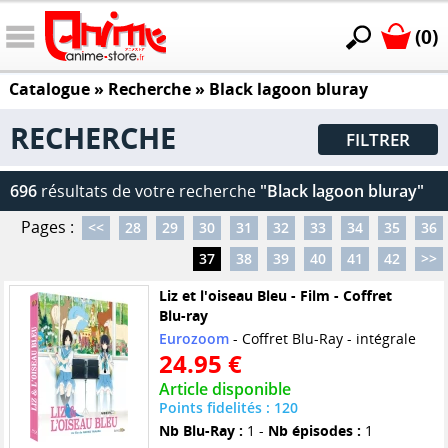
(0)
Catalogue
» Recherche »
Black lagoon bluray
RECHERCHE
FILTRER
696
résultats de votre recherche
"Black lagoon bluray"
Pages :
<<
28
29
30
31
32
33
34
35
36
37
38
39
40
41
42
>>
Liz et l'oiseau Bleu - Film - Coffret
Blu-ray
Eurozoom
- Coffret Blu-Ray - intégrale
24.95 €
Article disponible
Points fidelités : 120
Nb Blu-Ray :
1 -
Nb épisodes :
1