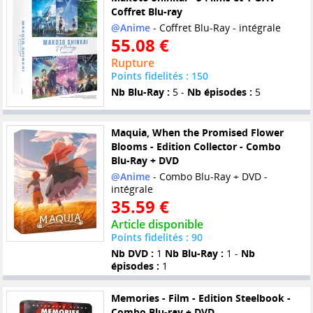
Coffret Blu-ray
@Anime
- Coffret Blu-Ray - intégrale
55.08 €
Rupture
Points fidelités : 150
Nb Blu-Ray :
5 -
Nb épisodes :
5
Maquia, When the Promised Flower
Blooms - Edition Collector - Combo
Blu-Ray + DVD
@Anime
- Combo Blu-Ray + DVD -
intégrale
35.59 €
Article disponible
Points fidelités : 90
Nb DVD :
1
Nb Blu-Ray :
1 -
Nb
épisodes :
1
Memories - Film - Edition Steelbook -
Combo Blu-ray + DVD