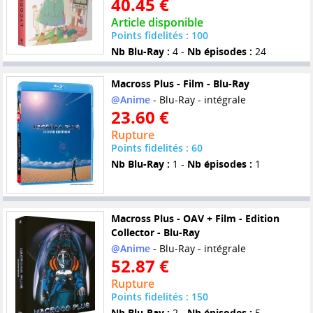
40.45 €
Article disponible
Points fidelités : 100
Nb Blu-Ray :
4 -
Nb épisodes :
24
Macross Plus - Film - Blu-Ray
@Anime
- Blu-Ray - intégrale
23.60 €
Rupture
Points fidelités : 60
Nb Blu-Ray :
1 -
Nb épisodes :
1
Macross Plus - OAV + Film - Edition
Collector - Blu-Ray
@Anime
- Blu-Ray - intégrale
52.87 €
Rupture
Points fidelités : 150
Nb Blu-Ray :
2 -
Nb épisodes :
5