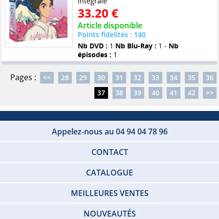
intégrale
33.20 €
Article disponible
Points fidelités : 140
Nb DVD :
1
Nb Blu-Ray :
1 -
Nb
épisodes :
1
Pages :
<<
28
29
30
31
32
33
34
35
36
37
38
39
40
41
42
>>
Appelez-nous au 04 94 04 78 96
CONTACT
CATALOGUE
MEILLEURES VENTES
NOUVEAUTÉS