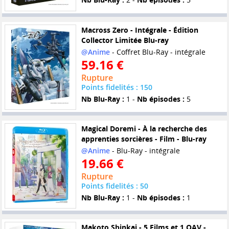
Macross Zero - Intégrale - Édition
Collector Limitée Blu-ray
@Anime
- Coffret Blu-Ray - intégrale
59.16 €
Rupture
Points fidelités : 150
Nb Blu-Ray :
1 -
Nb épisodes :
5
Magical Doremi - À la recherche des
apprenties sorcières - Film - Blu-ray
@Anime
- Blu-Ray - intégrale
19.66 €
Rupture
Points fidelités : 50
Nb Blu-Ray :
1 -
Nb épisodes :
1
Makoto Shinkai - 5 Films et 1 OAV -