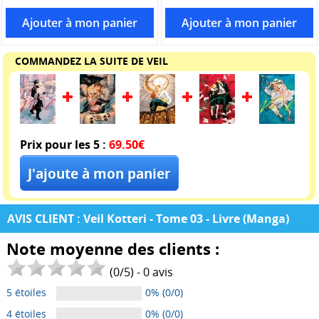
COMMANDEZ LA SUITE DE VEIL
Prix pour les 5 :
69.50€
AVIS CLIENT : Veil Kotteri - Tome 03 - Livre (Manga)
Note moyenne des clients :
(
0
/
5
) -
0
avis
5 étoiles
0% (0/0)
4 étoiles
0% (0/0)