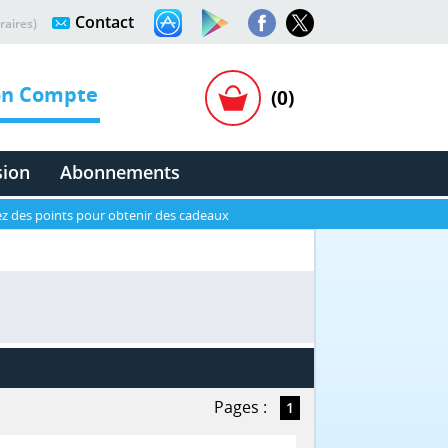
Contact
raires)
n Compte
(0)
sion
Abonnements
z des points pour obtenir des cadeaux
Pages :
1