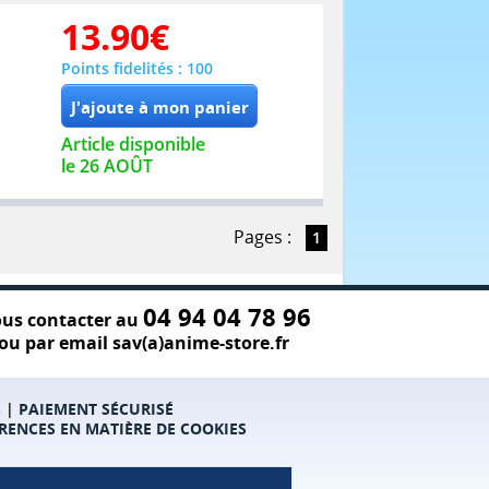
13.90
€
Points fidelités : 100
Article disponible
le 26 AOÛT
Pages :
1
04 94 04 78 96
us contacter au
ou par email sav(a)anime-store.fr
S
|
PAIEMENT SÉCURISÉ
RENCES EN MATIÈRE DE COOKIES