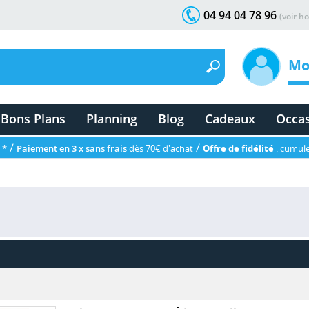
04 94 04 78 96
(voir ho
Mo
Bons Plans
Planning
Blog
Cadeaux
Occa
/
/
 *
Paiement en 3 x sans frais
dès 70€ d'achat
Offre de fidélité
: cumule