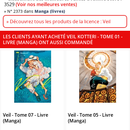
3529
(Voir nos meilleures ventes)
»
N° 2373 dans
Manga (livres)
» Découvrez tous les produits de la licence : Veil
LES CLIENTS AYANT ACHETÉ VEIL KOTTERI - TOME 01 -
LIVRE (MANGA) ONT AUSSI COMMANDÉ
Veil - Tome 07 - Livre
Veil - Tome 05 - Livre
(Manga)
(Manga)