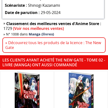
Scénariste :
Shinogi Kazanami
Date de parution :
29-05-2024
»
Classement des meilleures ventes d'Anime Store :
1729
(Voir nos meilleures ventes)
»
N° 1008 dans
Manga (livres)
» Découvrez tous les produits de la licence : The New
Gate
LES CLIENTS AYANT ACHETÉ THE NEW GATE - TOME 02 -
LIVRE (MANGA) ONT AUSSI COMMANDÉ