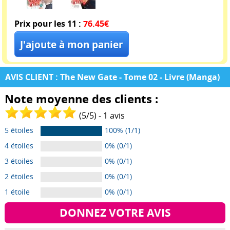
Prix pour les 11 :
76.45€
AVIS CLIENT : The New Gate - Tome 02 - Livre (Manga)
Note moyenne des clients :
(
5
/
5
) -
1
avis
5 étoiles
100% (1/1)
4 étoiles
0% (0/1)
3 étoiles
0% (0/1)
2 étoiles
0% (0/1)
1 étoile
0% (0/1)
DONNEZ VOTRE AVIS