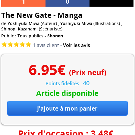
1
0
The New Gate - Manga
de
Yoshiyuki Miwa
(Auteur) ,
Yoshiyuki Miwa
(Illustrations) ,
Shinogi Kazanami
(Scénariste)
Public : Tous publics -
Shonen
1 avis client -
Voir les avis
6.95
€
(Prix neuf)
40
Points fidelités :
Article disponible
Prix d'occasion :
3.48
€