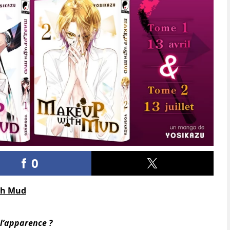
0
th Mud
 l’apparence ?