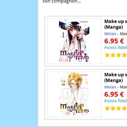
son compagnon…
Make up w
(Manga)
Meian
- Ma
6.95 €
Points fidel
Make up w
(Manga)
Meian
- Ma
6.95 €
Points fidel