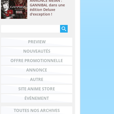
ANNONCE MEIAN :
GANNIBAL dans une
édition Deluxe
d'exception !
PREVIEW
NOUVEAUTÉS
OFFRE PROMOTIONNELLE
ANNONCE
AUTRE
SITE ANIME STORE
ÉVÉNEMENT
TOUTES NOS ARCHIVES