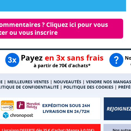
commentaires ? Cliquez ici pour vous 
er ou vous inscrire
Payez
en 3x sans frais
No
à partir de 70€ d'achats*
E
|
MEILLEURES VENTES
|
NOUVEAUTÉS
|
VENDRE NOS MANGA
ITIQUE DE CONFIDENTIALITÉ
|
POLITIQUE DES COOKIES
|
PRÉFÉ
REJOIGNEZ
Livraison OFFERTE dès 35 € d'achat (Manga à 0.01€)
Nos autres