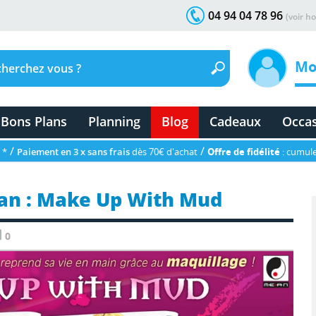
04 94 04 78 96
(voir ho
Mo
Bons Plans
Planning
Blog
Cadeaux
Occa
/
/
 *
Paiement en 3 x sans frais
dès 70€ d'achat
Offre de fidélité
: cumule
ian : Make Up With Mud
0