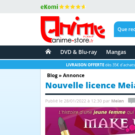
DVD & Blu-ray
Mangas
LIVRAISON OFFERTE
dès 35€ d'achats
Blog
»
Annonce
Nouvelle licence Me
Publié le 28/01/2022 à 12:30
par
Meian