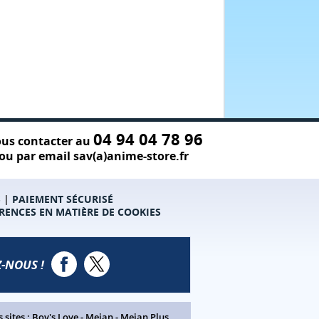
04 94 04 78 96
us contacter au
ou par email sav(a)anime-store.fr
S
|
PAIEMENT SÉCURISÉ
RENCES EN MATIÈRE DE COOKIES
-NOUS !
 sites :
Boy's Love
-
Meian
-
Meian Plus