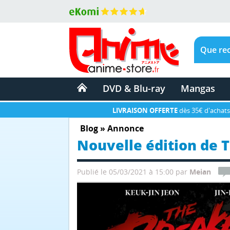
DVD & Blu-ray
Mangas
LIVRAISON OFFERTE
dès 35€ d'achats
Blog
»
Annonce
Nouvelle édition de 
Publié le 05/03/2021 à 15:00
par
Meian