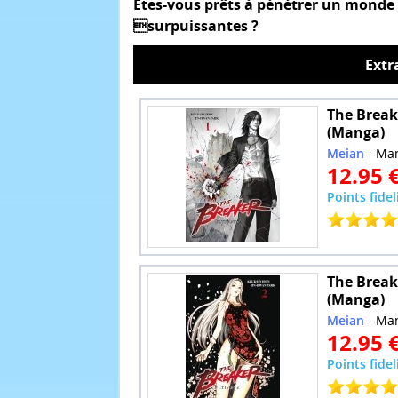
Êtes-vous prêts à pénétrer un monde
surpuissantes ?
Extr
The Breake
(Manga)
Meian
- Ma
12.95 
Points fidel
The Breake
(Manga)
Meian
- Ma
12.95 
Points fidel