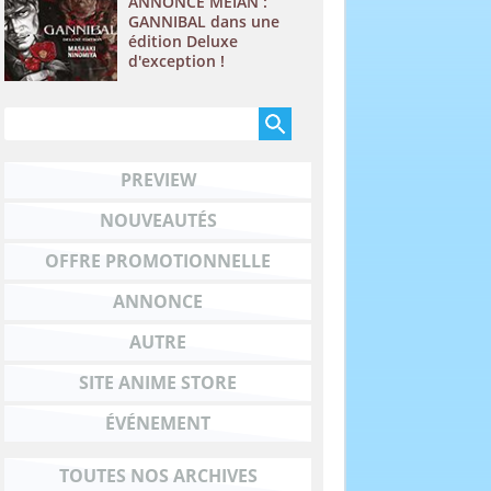
ANNONCE MEIAN :
GANNIBAL dans une
édition Deluxe
d'exception !
PREVIEW
NOUVEAUTÉS
OFFRE PROMOTIONNELLE
ANNONCE
AUTRE
SITE ANIME STORE
ÉVÉNEMENT
TOUTES NOS ARCHIVES