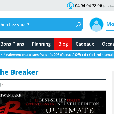
04 94 04 78 96
(voir ho
Mo
Bons Plans
Planning
Blog
Cadeaux
Occa
/
/
 *
Paiement en 3 x sans frais
dès 70€ d'achat
Offre de fidélité
: cumule
The Breaker
1