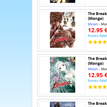
The Breake
(Manga)
Meian
- Ma
12.95 
Points fidel
The Breake
(Manga)
Meian
- Ma
12.95 
Points fidel
The Breake