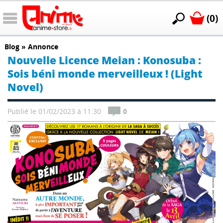
(0)
Blog
»
Annonce
Nouvelle Licence Meian : Konosuba :
Sois béni monde merveilleux ! (Light
Novel)
Publié le 01/02/2023 à 11:30
0