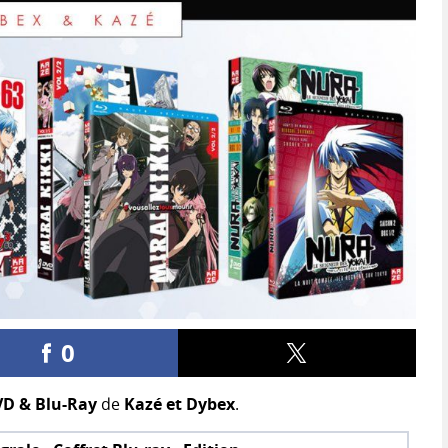
0
D & Blu-Ray
de
Kazé et Dybex
.