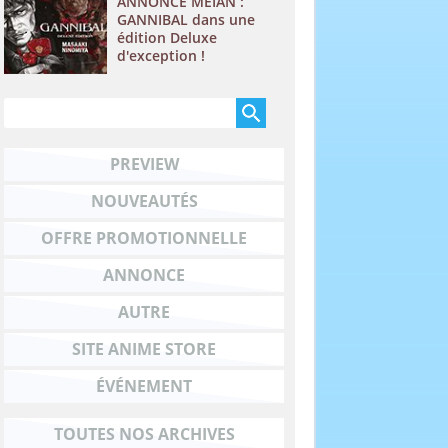
ANNONCE MEIAN :
GANNIBAL dans une
édition Deluxe
d'exception !
PREVIEW
NOUVEAUTÉS
OFFRE PROMOTIONNELLE
ANNONCE
AUTRE
SITE ANIME STORE
ÉVÉNEMENT
TOUTES NOS ARCHIVES