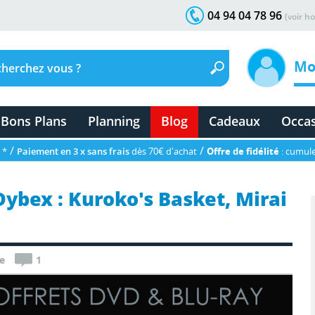
04 94 04 78 96
(voir ho
Mo
Bons Plans
Planning
Blog
Cadeaux
Occa
/
/
 *
Paiement en 3 x sans frais
dès 70€ d'achat
Offre de fidélité
: cumule
ybex : Kuroko's Basket, Mirai
e
1