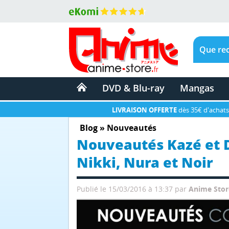
DVD & Blu-ray
Mangas
LIVRAISON OFFERTE
dès 35€ d'achats
Blog
»
Nouveautés
Nouveautés Kazé et D
Nikki, Nura et Noir
Publié le 15/03/2016 à 13:37
par
Anime Stor