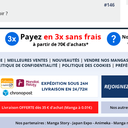
#146
ir ?
Payez
en 3x sans frais
No
à partir de 70€ d'achats*
E
|
MEILLEURES VENTES
|
NOUVEAUTÉS
|
VENDRE NOS MANGA
ITIQUE DE CONFIDENTIALITÉ
|
POLITIQUE DES COOKIES
|
PRÉFÉ
REJOIGNEZ
Livraison OFFERTE dès 35 € d'achat (Manga à 0.01€)
Nos autres
Nos partenaires :
Manga Story
-
Japan Expo
-
Animeka
-
Manga 