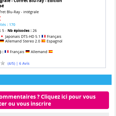
grale - Coffret Blu-ray - Edition
sé
fret Blu-Ray - intégrale
€
ités : 170
:
5 -
Nb épisodes :
26
Japonais DTS-HD 5.1
Français
Allemand Stereo 2.0
Espagnol
) :
Français
Allemand
(4/5) | 6 Avis
commentaires ? Cliquez ici pour vous 
er ou vous inscrire