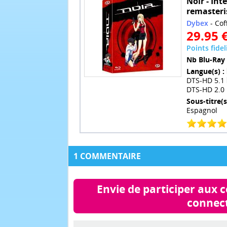
Noir - Inté
remasteri
Dybex
- Cof
29.95 
Points fidel
Nb Blu-Ray 
Langue(s) :
DTS-HD 5.1
DTS-HD 2.0
Sous-titre(s
Espagnol
1 COMMENTAIRE
Envie de participer aux 
connect