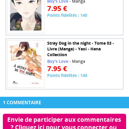
Boy's Love
- Manga
7.95 €
Points fidelités : 140
Stray Dog in the night - Tome 03 -
Livre (Manga) - Yaoi - Hana
Collection
Boy's Love
- Manga
7.95 €
Points fidelités : 140
1 COMMENTAIRE
Envie de participer aux commentaires 
? Cliquez ici pour vous connecter ou 