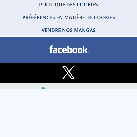
POLITIQUE DES COOKIES
PRÉFÉRENCES EN MATIÈRE DE COOKIES
VENDRE NOS MANGAS
Copyright © 2026 IDP HOME VIDEO Tous droits réservés. SARL - IDP HOME
VIDEO Societe au capital social de 100 000 € - RCS de Créteil 412 215 329 -
TVA N°FR80412215329