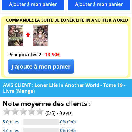
COMMANDEZ LA SUITE DE LONER LIFE IN ANOTHER WORLD
Prix pour les 2 :
13.90€
AVIS CLIENT : Loner Life in Another World - Tome 19 -
Livre (Manga)
Note moyenne des clients :
(
0
/
5
) -
0
avis
5 étoiles
0% (0/0)
4 étoiles
0% (0/0)