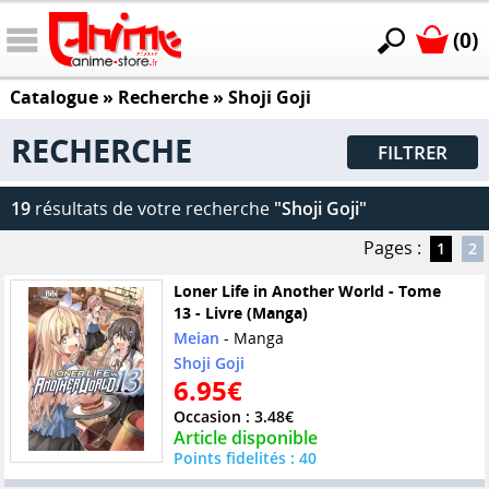
(0)
Catalogue
» Recherche »
Shoji Goji
RECHERCHE
FILTRER
19
résultats de votre recherche
"Shoji Goji"
Pages :
1
2
Loner Life in Another World - Tome
13 - Livre (Manga)
Meian
- Manga
Shoji Goji
6.95€
Occasion : 3.48€
Article disponible
Points fidelités : 40