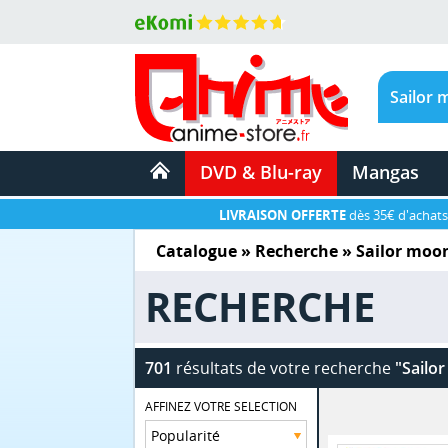
DVD & Blu-ray
Mangas
LIVRAISON OFFERTE
dès 35€ d'achats
Catalogue
» Recherche »
Sailor moo
RECHERCHE
701
résultats de votre recherche
"Sailo
AFFINEZ VOTRE SELECTION