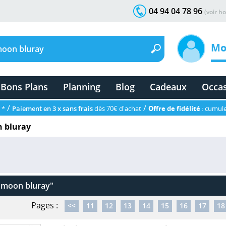
04 94 04 78 96
(voir ho
Mo
Bons Plans
Planning
Blog
Cadeaux
Occa
/
/
 *
Paiement en 3 x sans frais
dès 70€ d'achat
Offre de fidélité
: cumule
n bluray
r moon bluray"
Pages :
<<
11
12
13
14
15
16
17
18