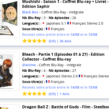
Mushishi - Saison 1 - Coffret Blu-ray + Livret -
Edition Saphir
Black Box
- Coffret Blu-Ray - intégrale
Nb Blu-Ray :
3 -
Nb épisodes :
26
Langue(s) :
Japonais 5.1
Français Stereo 2.0
Sous-titre(s) :
Français
Recevez votre article entre le
14/08
et le
15/08
(
5
/
5
) |
36
Avis
Bleach - Partie 1 (Episodes 01 à 27) - Edition
Collector - Coffret Blu-ray
@Anime
- Coffret Blu-Ray - intégrale
Nb Blu-Ray :
4 -
Nb épisodes :
27
Langue(s) :
Japonais Stereo 2.0
Français Stereo
Sous-titre(s) :
Français
Recevez votre article entre le
14/08
et le
15/08
(
5
/
5
) |
1
Avis
Dragon Ball Z : Battle of Gods - Film - Steelbo