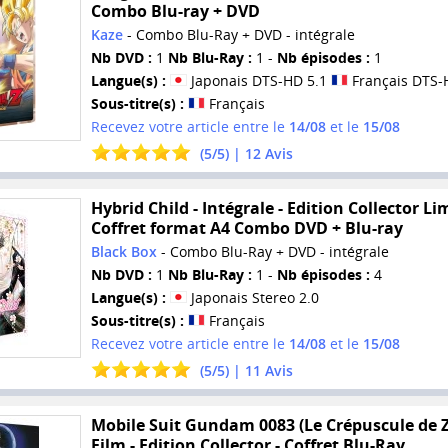
Combo Blu-ray + DVD
Kaze
- Combo Blu-Ray + DVD - intégrale
Nb DVD :
1
Nb Blu-Ray :
1 -
Nb épisodes :
1
Langue(s) :
Japonais DTS-HD 5.1
Français DTS-
Sous-titre(s) :
Français
Recevez votre article entre le
14/08
et le
15/08
(
5
/
5
) |
12
Avis
Hybrid Child - Intégrale - Edition Collector Lim
Coffret format A4 Combo DVD + Blu-ray
Black Box
- Combo Blu-Ray + DVD - intégrale
Nb DVD :
1
Nb Blu-Ray :
1 -
Nb épisodes :
4
Langue(s) :
Japonais Stereo 2.0
Sous-titre(s) :
Français
Recevez votre article entre le
14/08
et le
15/08
(
5
/
5
) |
11
Avis
Mobile Suit Gundam 0083 (Le Crépuscule de Z
Film - Edition Collector - Coffret Blu-Ray