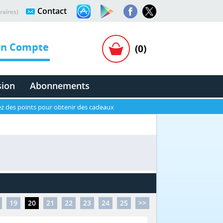
Contact
raires)
n Compte
(0)
sion
Abonnements
z des points pour obtenir des cadeaux
19
20
21
22
23
24
25
>>