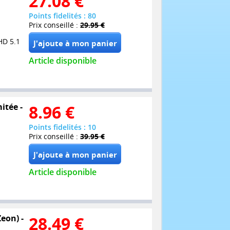
27.08
€
Points fidelités : 80
Prix conseillé :
29.95 €
HD 5.1
Article disponible
itée -
8.96
€
Points fidelités : 10
Prix conseillé :
39.95 €
Article disponible
eon) -
28.49
€