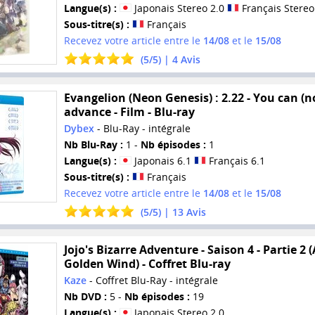
Langue(s) :
Japonais Stereo 2.0
Français Stereo
Sous-titre(s) :
Français
Recevez votre article entre le
14/08
et le
15/08
(
5
/
5
) |
4
Avis
Evangelion (Neon Genesis) : 2.22 - You can (n
advance - Film - Blu-ray
Dybex
- Blu-Ray - intégrale
Nb Blu-Ray :
1 -
Nb épisodes :
1
Langue(s) :
Japonais 6.1
Français 6.1
Sous-titre(s) :
Français
Recevez votre article entre le
14/08
et le
15/08
(
5
/
5
) |
13
Avis
Jojo's Bizarre Adventure - Saison 4 - Partie 2 (
Golden Wind) - Coffret Blu-ray
Kaze
- Coffret Blu-Ray - intégrale
Nb DVD :
5 -
Nb épisodes :
19
Langue(s) :
Japonais Stereo 2.0